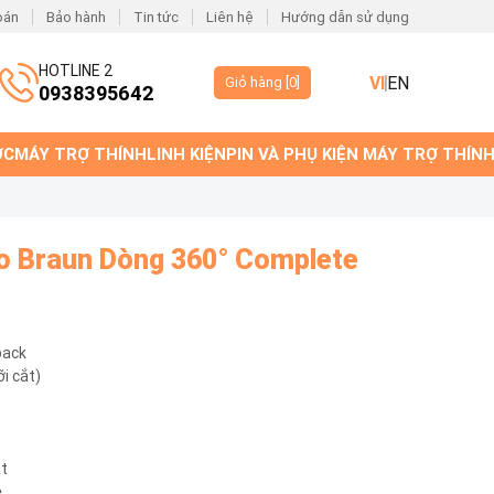
oán
Bảo hành
Tin tức
Liên hệ
Hướng dẫn sử dụng
HOTLINE 2
VI
EN
Giỏ hàng [
0
]
0938395642
ỚC
MÁY TRỢ THÍNH
LINH KIỆN
PIN VÀ PHỤ KIỆN MÁY TRỢ THÍN
o Braun Dòng 360° Complete
pack
i cắt)
ắt
e