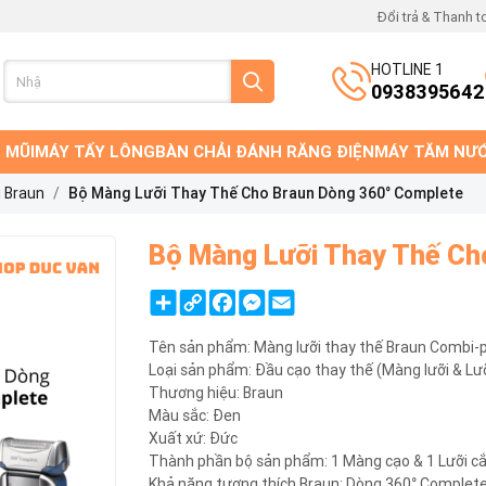
Đổi trả & Thanh t
HOTLINE 1
0938395642
 MŨI
MÁY TẨY LÔNG
BÀN CHẢI ĐÁNH RĂNG ĐIỆN
MÁY TĂM NƯ
 Braun
Bộ Màng Lưỡi Thay Thế Cho Braun Dòng 360° Complete
Bộ Màng Lưỡi Thay Thế Ch
Share
Copy
Facebook
Messenger
Email
Link
Tên sản phẩm: Màng lưỡi thay thế Braun Combi-
Loại sản phẩm: Đầu cạo thay thế (Màng lưỡi & Lưỡ
Thương hiệu: Braun
Màu sắc: Đen
Xuất xứ: Đức
Thành phần bộ sản phẩm: 1 Màng cạo & 1 Lưỡi c
Khả năng tương thích Braun: Dòng 360° Complet