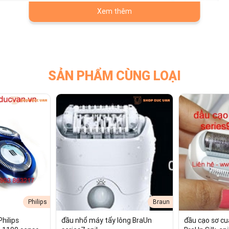
Xem thêm
SẢN PHẨM CÙNG LOẠI
aun Dòng 360° Complete
Philips
Braun
hilips
đầu nhổ máy tẩy lông BraUn
đầu cạo sơ cu
áy Braun 360° Complete