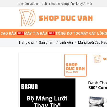
Giờ làm việc 8h - 20h - Nhiều chương trình khuyến mãi
 CẠO RÂU
MÁY TỈA RÂU
TÔNG ĐƠ TÓC
MÁY CẮT LÔNG
HOT
HOT
Trang chủ
Sản phẩm
Linh kiện
Màng Lưỡi Cạo Râu