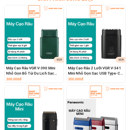
VGR
VGR
Máy Cạo Râu VGR V-390 Mini
Máy Cạo Râu 2 Lưỡi VGR V-341
Nhỏ Gọn Bỏ Túi Du Lịch Sạc
Mini Nhỏ Gọn Sạc USB Type-C
USB Type-C Dành Cho Nam Và
Dành Cho Nam Và Nữ Thuận
300.000đ
350.000đ
Nữ
Tiện Mang Theo Du Lịch [ Shop
Đức Vân ]