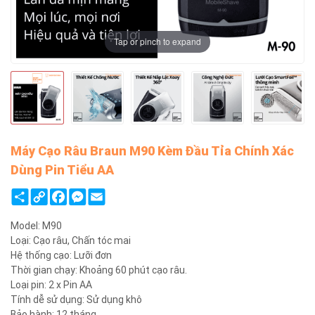
Tap or pinch to expand
Máy Cạo Râu Braun M90 Kèm Đầu Tỉa Chính Xác
Dùng Pin Tiểu AA
Share
Copy
Facebook
Messenger
Email
Link
Model: M90
Loại: Cạo râu, Chấn tóc mai
Hệ thống cạo: Lưỡi đơn
Thời gian chạy: Khoảng 60 phút cạo râu.
Loại pin: 2 x Pin AA
Tính dễ sử dụng: Sử dụng khô
Bảo hành: 12 tháng