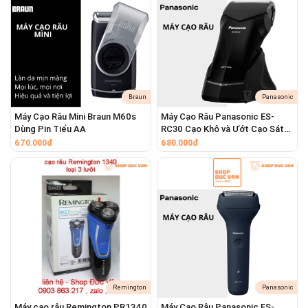
Braun
Panasonic
Máy Cạo Râu Mini Braun M60s
Máy Cạo Râu Panasonic ES-
Dùng Pin Tiểu AA
RC30 Cạo Khô và Ướt Cạo Sát
Động Cơ Khỏe Tiện Lợi Sang
670.000đ
680.000đ
Trọng
Hệ thống Màng cạo Linh hoạt:
Màng cạo có cấu trúc dạng nổi/linh hoạt.
Điều này cho phép màng cạo tự động thích
ứng và phù hợp với các đường nét trên khuôn
Remington
Panasonic
mặt bạn.
Máy cạo râu Remington PR1340
Máy Cạo Râu Panasonic ES-