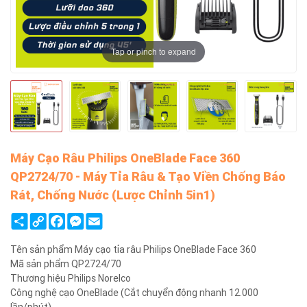
Tap or pinch to expand
Máy Cạo Râu Philips OneBlade Face 360
QP2724/70 - Máy Tỉa Râu & Tạo Viền Chống Báo
Rát, Chống Nước (Lược Chỉnh 5in1)
Share
Copy
Facebook
Messenger
Email
Link
Tên sản phẩm Máy cạo tỉa râu Philips OneBlade Face 360
Mã sản phẩm QP2724/70
Thương hiệu Philips Norelco
Công nghệ cạo OneBlade (Cắt chuyển động nhanh 12.000
lần/phút)