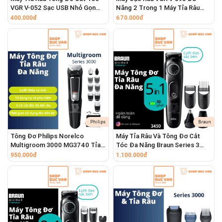
xước, lưỡi cạo OneBlade giữ một khoảng cách an toàn siêu
VGR V-052 Sạc USB Nhỏ Gọn
Năng 2 Trong 1 Máy Tỉa Râu
nhỏ với bề mặt da, giúp cạo êm ái mà vẫn đem lại vẻ ngoài
Hiệu Năng Vượt Trội
Định Hình Chống Nước IPX5 Pin
400.000đ
670.000đ
gọn gàng.
Lithium Sạc USB Tiện Lợi
Philips
Braun
Tông Đơ Philips Norelco
Máy Tỉa Râu Và Tông Đơ Cắt
Multigroom 3000 MG3740 Tỉa
Tóc Đa Năng Braun Series 3
Râu Cắt Tóc Đa Năng Cho Mặt,
3450 5-Trong-1 Cho Nam
950.000đ
1.100.000đ
Đầu Với Lưỡi Dao Thép Chống
Gỉ Sét