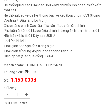
Hệ thống lưỡi cạo Lưỡi dao 360 xoay chuyển linh hoạt, thiết kế 2
mặt cắt
Hệ thống bảo vệ da Hệ thống bảo vệ kép (Lớp phủ mượt Gliding
Coating + Đầu răng bo tròn)
Chức năng chính Cạo râu , Tỉa râu , Tạo viền định hình
Phụ kiện đi kèm 01 Lược điều chỉnh 5 trong 1 (1mm - 5mm), 01
Nắp bảo vệ lưỡi, 01 Dây sạc USB-A
Loại Pin Ni-MH
Thời gian sạc Sạc đầy trong 8 giờ
Thời gian sử dụng 45 phút hoạt động liên tục
Điện áp 5V (Sạc qua cổng USB-A)
Mã sản phẩm:
PL-ONEBLADE-QP2724/70
Philips
Thương hiệu:
1.150.000đ
Giá:
Số lượng:
-
+
Lượt xem:
5569