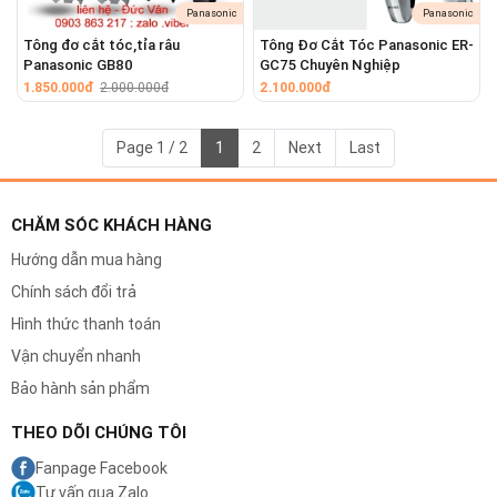
râu, rút ngắn thời gian.
Panasonic
Panasonic
Tông đơ cắt tóc,tỉa râu
Tông Đơ Cắt Tóc Panasonic ER-
Panasonic GB80
GC75 Chuyên Nghiệp
1.850.000đ
2.000.000đ
2.100.000đ
Page 1 / 2
1
2
Next
Last
CHĂM SÓC KHÁCH HÀNG
Hướng dẫn mua hàng
Chính sách đổi trả
Hình thức thanh toán
Vận chuyển nhanh
Bảo hành sản phẩm
THEO DÕI CHÚNG TÔI
Fanpage Facebook
Tư vấn qua Zalo