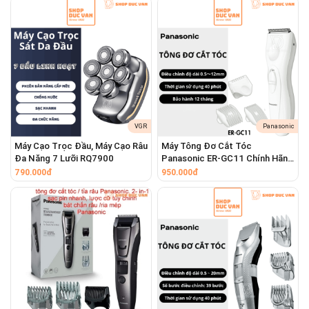
Sạc USB Tiện Lợi
VGR
Panasonic
Máy Cạo Trọc Đầu, Máy Cạo Râu
Máy Tông Đơ Cắt Tóc
Đa Năng 7 Lưỡi RQ7900
Panasonic ER-GC11 Chính Hãng
Hàng Nhật Nội Địa Bảo Hành 12
790.000đ
950.000đ
Tháng
Lưới dao hai vòng
: Tăng diện tích tiếp xúc
giữa lưới dao và da, nâng cao hiệu quả cạo