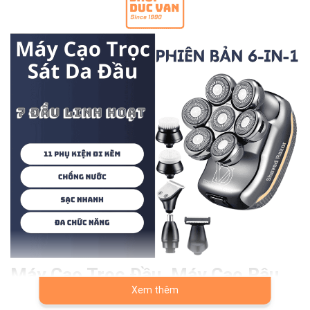
Máy Cạo Trọc Đầu, Máy Cạo Râu
Xem thêm
Đa Năng 7 Lưỡi RQ7900 Phiên Bản