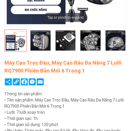
Tap or pinch to expand
Máy Cạo Trọc Đầu, Máy Cạo Râu Đa Năng 7 Lưỡi
RQ7900 Phiên Bản Mới 6 Trong 1
Share
Copy
Facebook
Messenger
Email
Link
Thông tin sản phẩm
• Tên sản phẩm: Máy Cạo Trọc Đầu, Máy Cạo Râu Đa Năng 7 Lưỡi
RQ7900 Phiên Bản Mới 6 Trong 1
• Lưỡi: 7 lưỡi xoay tròn
• Thời gian sạc: 1h
• Thời gian sử dụng: 120 phút
• Phụ kiện: Thân máy, đầu cạo 9 lưỡi, đầu tông đơ, đầu cạo body,