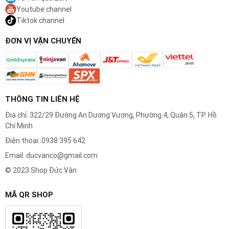
Youtube channel
Đầu cạo nổi 3D
: Thông minh bám sát đường
Tiktok channel
nét khuôn mặt, dễ dàng xử lý các vùng như
ĐƠN VỊ VẬN CHUYỂN
cằm, cổ, mang lại trải nghiệm cạo râu mượt
mà.
THÔNG TIN LIÊN HỆ
Địa chỉ: 322/29 Đường An Dương Vương, Phường 4, Quận 5, TP. Hồ
Chí Minh
Điện thoại: 0938 395 642
Email: ducvanco@gmail.com
© 2023 Shop Đức Vân
MÃ QR SHOP