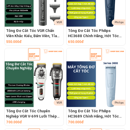
VGR
Philips
Tông Đơ Cắt Tóc VGR Chấn
Tông Đơ Cắt Tóc Philips
Viền Khắc Kiểu, Bấm Viền, Tỉa
HC3688 Chính Hãng, Hớt Tóc
Râu, Tạo Kiểu Râu Chuyên
Dành Cho Gia Đình, Trẻ Em Sạc
550.000đ
650.000đ
Nghiệp
Type C
Thiết kế 7 lưỡi
: 7 đầu cạo độc lập, xoay 360°
ôm sát mọi góc cạnh trên khuôn mặt và đầu
VGR
Philips
Tông Đơ Cắt Tóc Chuyên
giúp cạo sạch hơn và thoải mái hơn.
Tông Đơ Cắt Tóc Philips
Nghiệp VGR V-699 Lưỡi Thép
HC3689 Chính Hãng, Hớt Tóc
Phủ Titanium, Pin 2000mAh
Dành Cho Gia Đình, Trẻ Em Sạc
700.000đ
700.000đ
Dùng 180 Phút, Màn Hình LED,
Type C