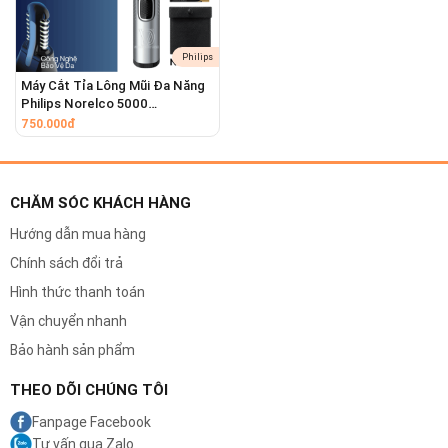
lông ngắn hoặc mọc ở vị trí khó tiếp cận,
đảm bảo không bỏ sót.
Philips
Máy Cắt Tỉa Lông Mũi Đa Năng
Philips Norelco 5000
NT5600/62 Cắt Tỉa Lông Tai,
750.000đ
Lông Mày
CHĂM SÓC KHÁCH HÀNG
Hướng dẫn mua hàng
Chính sách đổi trả
Hình thức thanh toán
Vận chuyển nhanh
Bảo hành sản phẩm
THEO DÕI CHÚNG TÔI
Fanpage Facebook
Tư vấn qua Zalo