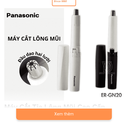
Máy Cắt Tỉa Lông Mũi Cao Cấp
Panasonic ER-GN20 Đa Năng
Xem thêm
Máy tỉa lông mũi Panasonic ER-GN20 được thiết