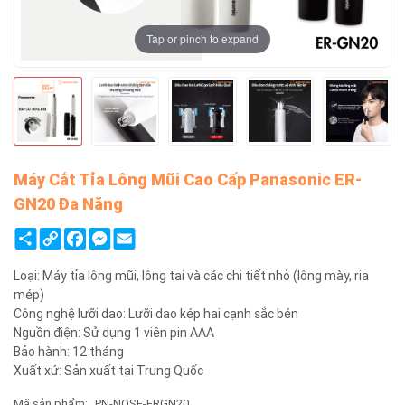
Tap or pinch to expand
Máy Cắt Tỉa Lông Mũi Cao Cấp Panasonic ER-
GN20 Đa Năng
Share
Copy
Facebook
Messenger
Email
Link
Loại: Máy tỉa lông mũi, lông tai và các chi tiết nhỏ (lông mày, ria
mép)
Công nghệ lưỡi dao: Lưỡi dao kép hai cạnh sắc bén
Nguồn điện: Sử dụng 1 viên pin AAA
Bảo hành: 12 tháng
Xuất xứ: Sản xuất tại Trung Quốc
Mã sản phẩm:
PN-NOSE-ERGN20