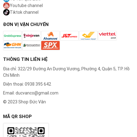
Youtube channel
Tiktok channel
Thiết kế đầu cắt vòm an toàn
ĐƠN VỊ VẬN CHUYỂN
Đầu cắt của máy có dạng lưới hình vòm 3D, bên
trong là lưỡi dao xoay.
An toàn tuyệt đối
: Lớp lưới kim loại bên
THÔNG TIN LIÊN HỆ
ngoài ngăn cách hoàn toàn lưỡi dao sắc
Địa chỉ: 322/29 Đường An Dương Vương, Phường 4, Quận 5, TP. Hồ
bén với phần da nhạy cảm bên trong
Chí Minh
khoang mũi. Điều này giúp loại bỏ 100%
Điện thoại: 0938 395 642
nguy cơ gây trầy xước, chảy máu hay kích
Email: ducvanco@gmail.com
ứng da. Bạn có thể yên tâm sử dụng mà
© 2023 Shop Đức Vân
không lo bị thương.
Chỉ cắt lông, không cắt da
: Cấu trúc lưới
MÃ QR SHOP
chỉ cho phép các sợi lông đi vào và bị cắt
đứt, trong khi da được bảo vệ an toàn.