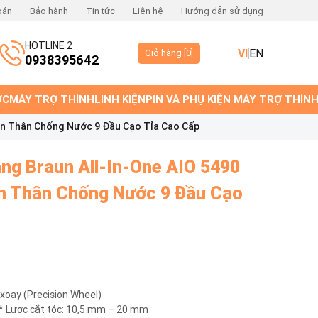
oán
Bảo hành
Tin tức
Liên hệ
Hướng dẫn sử dụng
HOTLINE 2
VI
EN
Giỏ hàng [
0
]
0938395642
ỚC
MÁY TRỢ THÍNH
LINH KIỆN
PIN VÀ PHỤ KIỆN MÁY TRỢ THÍN
àn Thân Chống Nước 9 Đầu Cạo Tỉa Cao Cấp
ng Braun All-In-One AIO 5490
n Thân Chống Nước 9 Đầu Cạo
 xoay (Precision Wheel)
m* Lược cắt tóc: 10,5 mm – 20 mm