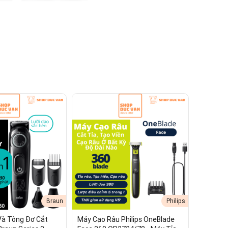
c Cạo Lông Toàn Thân Chống
Braun
Philips
Và Tông Đơ Cắt
Máy Cạo Râu Philips OneBlade