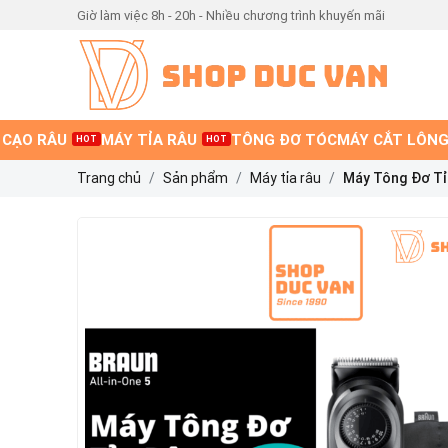
Giờ làm việc 8h - 20h - Nhiều chương trình khuyến mãi
 CẠO RÂU
MÁY TỈA RÂU
TÔNG ĐƠ TÓC
MÁY CẮT LÔNG
HOT
HOT
Trang chủ
Sản phẩm
Máy tỉa râu
Máy Tông Đơ Tỉ