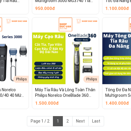
y Tỉa Râu
Multigroom 3000 MG3740 Tỉa
Tóc Đa Năng B
ước IPX5 Pin
Râu Cắt Tóc Đa Năng Cho Mặt,
3450 5-Trong
950.000đ
1.100.000đ
ện Lợi
Đầu Với Lưỡi Dao Thép Chống Gỉ
Sét
g-1)
việc chăm sóc cho từng vùng trên cơ thể:
c bén, giúp cắt tỉa nhanh chóng, hiệu quả và chính xác. Đây là đầu má
sát và làm sạch các vùng râu ngắn trên khuôn mặt (như vùng má, cằm 
 trụ nhỏ gọn, giúp tiếp cận và cắt tỉa các vùng lông thừa trong mũi và
ể tạo kiểu, tỉa các đường viền râu sắc nét, sắc sảo hoặc tạo đường né
chuyên dụng màu trắng (có chữ BODY), được tối ưu hóa để bảo vệ và m
ữ V nhạy cảm).
Philips
Philips
s Norelco
Máy Tỉa Râu Và Lông Toàn Thân
Tông Đơ Đa Nă
20/40 40 Mức
Philips Norelco OneBlade 360
Multigroom S
70 Phút, Chống
Face + Body QP2834/70 - Cạo
Tỉa Râu, Tóc
1.500.000đ
1.400.000đ
B Tiện Lợi
Khô/Ướt Chống Nước, Pin Li-Ion
Phụ Kiện
60 Phút
Page 1 / 2
1
2
Next
Last