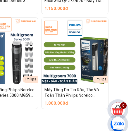
raun Series 3
Face 360 QP2724/70 - Máy Tỉa
-1 Cho Nam
Râu & Tạo Viền Chống Báo Rát,
1.150.000đ
Chống Nước (Lược Chỉnh 5in1)
y cơ bản dùng để cắt tóc, tỉa râu hoặc kết hợp với các
hoặc dưới cổ), mang lại bề mặt da nhẵn mịn sau khi tỉa.
 tai một cách an toàn, không gây đau rát hay trầy xước.
t cho tóc mai, râu quai nón.
ang lại sự thoải mái tối đa khi chăm sóc các vùng lông
Philips
Philips
ng Philips Norelco
Máy Tông Đơ Tỉa Râu, Tóc Và
eries 5000 MG5910
Toàn Thân Philips Norelco
 Và Toàn Thân 18
Multigroom Series 7000 MG7910
1.800.000đ
0
Chuyên Dụng Cho Nam