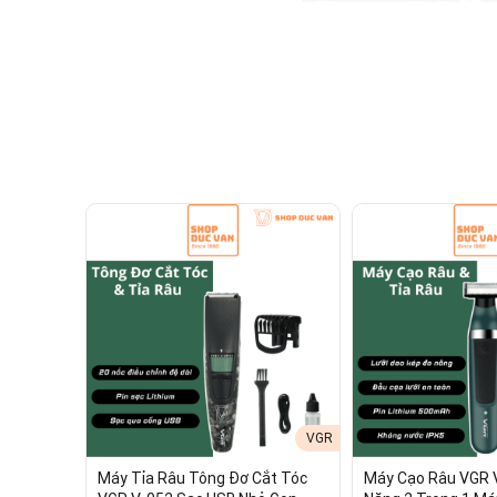
Máy Tông Đơ Tỉa Râu Đa Năng B
VGR
Máy Tỉa Râu Tông Đơ Cắt Tóc
Máy Cạo Râu VGR 
Nước 9 Đầu Cạo Tỉa Cao Cấp