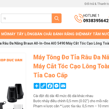
Đổi trả & Thanh t
HOTLINE 1
0938395642
 MŨI
MÁY TẨY LÔNG
BÀN CHẢI ĐÁNH RĂNG ĐIỆN
MÁY TĂM NƯ
a Râu Đa Năng Braun All-In-One AIO 5490 Máy Cắt Tóc Cạo Lông To
Máy Tông Đơ Tỉa Râu Đa Nă
Máy Cắt Tóc Cạo Lông Toà
Tỉa Cao Cấp
Share
Copy
Facebook
Messenger
Email
Link
Cài đặt độ dài 40 mức độ dài khác nhau
Bước nhảy điều chỉnh 0,5 mm (0.02”) cho mỗi nấc
Phạm vi lược căn * Lược tỉa râu: 0,5 mm – 10 m