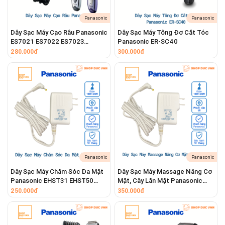
Panasonic
Panasonic
Dây Sạc Máy Cạo Râu Panasonic
Dây Sạc Máy Tông Đơ Cắt Tóc
ES7021 ES7022 ES7023
Panasonic ER-SC40
ES7025 ES7026 ES7027
280.000đ
300.000đ
Panasonic
Panasonic
Dây Sạc Máy Chăm Sóc Da Mặt
Dây Sạc Máy Massage Nâng Cơ
Panasonic EHST31 EHST50
Mặt, Cây Lăn Mặt Panasonic
EHST51
EHSP31 EHSP32
250.000đ
350.000đ