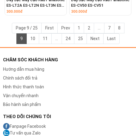
ES-LT2A ES-LT2N ES-LT3N ES-
ES-CV50 ES-CV51
LT4N ES-LT5A ES-LT5N ES-
300.000đ
300.000đ
LT6A ES-LT6N ES-LT7N ES-
LT8A ES-LT8N
Page 9 / 25
First
Prev
1
2
...
7
8
9
10
11
...
24
25
Next
Last
CHĂM SÓC KHÁCH HÀNG
Hướng dẫn mua hàng
Chính sách đổi trả
Hình thức thanh toán
Vận chuyển nhanh
Bảo hành sản phẩm
THEO DÕI CHÚNG TÔI
Fanpage Facebook
Tư vấn qua Zalo