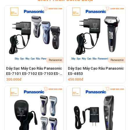
Thông tin sản phẩm
Tên sản phẩm: Dây Sạc Máy Cạo Râu Panasonic
ES-RT30 ES-RT33 ES-RT34 ES-RT36 ES-RT37
ES-RT46 ES-RT47 ES-RT53 ES-RT60 ES-RT64
ES-RT67
Màu sắc: Đen
Bảo hành: 12 tháng
Panasonic
Panasonic
Dây Sạc Máy Cạo Râu Panasonic
Dây Sạc Máy Cạo Râu Panasonic
ES-7101 ES-7102 ES-7103 ES-
ES-4853
7109 ES-7111 ES-7112 ES-
300.000đ
450.000đ
7115