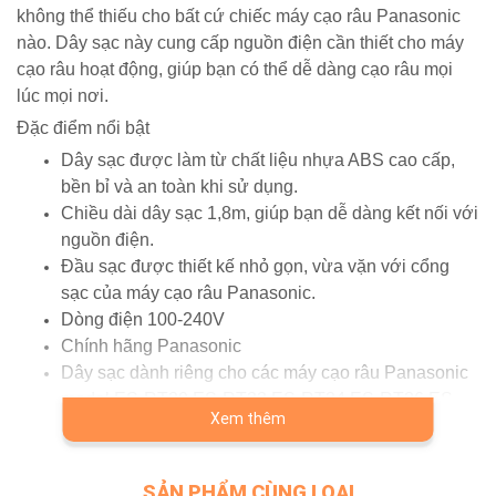
không thể thiếu cho bất cứ chiếc máy cạo râu Panasonic
nào. Dây sạc này cung cấp nguồn điện cần thiết cho máy
cạo râu hoạt động, giúp bạn có thể dễ dàng cạo râu mọi
lúc mọi nơi.
Đặc điểm nổi bật
Dây sạc được làm từ chất liệu nhựa ABS cao cấp,
bền bỉ và an toàn khi sử dụng.
Chiều dài dây sạc 1,8m, giúp bạn dễ dàng kết nối với
nguồn điện.
Đầu sạc được thiết kế nhỏ gọn, vừa vặn với cổng
sạc của máy cạo râu Panasonic.
Dòng điện 100-240V
Chính hãng Panasonic
Dây sạc dành riêng cho các máy cạo râu Panasonic
model ES-RT30 ES-RT33 ES-RT34 ES-RT36 ES-
Xem thêm
RT37 ES-RT46 ES-RT47 ES-RT53 ES-RT60 ES-
RT64 ES-RT67
SẢN PHẨM CÙNG LOẠI