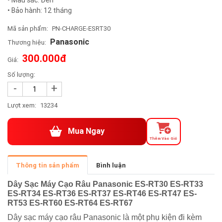
• Bảo hành: 12 tháng
Mã sản phẩm:
PN-CHARGE-ESRT30
Panasonic
Thương hiệu:
300.000đ
Giá:
Số lượng:
-
+
Lượt xem:
13234
Mua Ngay
Thêm Vào Giỏ
Thông tin sản phẩm
Bình luận
Dây Sạc Máy Cạo Râu Panasonic
ES-RT30 ES-RT33
ES-RT34 ES-RT36 ES-RT37 ES-RT46 ES-RT47 ES-
RT53 ES-RT60 ES-RT64 ES-RT67
Dây sạc máy cạo râu Panasonic là một phụ kiện đi kèm