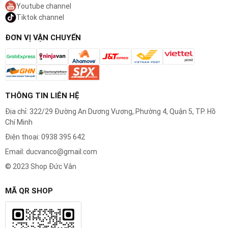
Youtube channel
Tiktok channel
ĐƠN VỊ VẬN CHUYỂN
⚠️
CAM KẾT CHẤT LƯỢNG SẢN PHẨM ĐÚNG NHƯ MÔ
TẢ
THÔNG TIN LIÊN HỆ
⚠️
ĐỔI TRẢ MIỄN PHÍ NẾU DO LỖI CỦA SHOP
Địa chỉ: 322/29 Đường An Dương Vương, Phường 4, Quận 5, TP. Hồ
Chí Minh
Điện thoại: 0938 395 642
Dịch vụ khác
Email: ducvanco@gmail.com
Bán linh kiện, phụ kiện thay của hãng Braun,
© 2023 Shop Đức Vân
Panasonic, Philips: màng lưỡi cạo râu, dây sạc điện,
đế sạc cho máy cạo râu, máy tỉa râu, máy cạo lông
MÃ QR SHOP
toàn thân, máy tông đơ cắt tóc
Nhận thay pin, sửa chữa máy cạo râu, máy tỉa râu,
máy cạo lông – nhổ lông toàn thân, máy tông đơ cắt