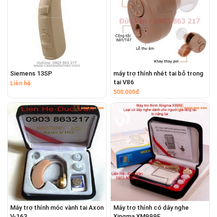
Siemens 13SP
máy trợ thính nhét tai bỏ trong
tai V86
Liên hệ
500.000đ
Máy trợ thính móc vành tai Axon
Máy trợ thính có dây nghe
V-163
Xingma XM999E