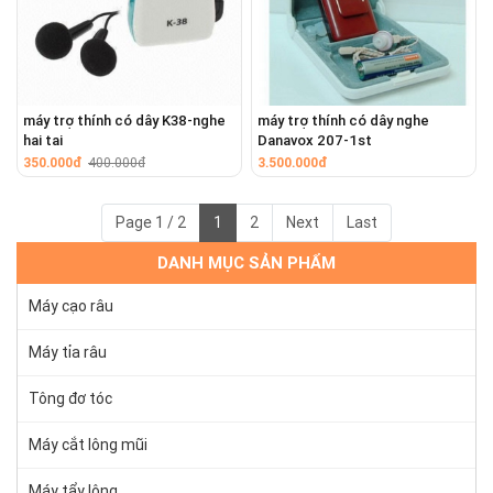
máy trợ thính có dây K38-nghe
máy trợ thính có dây nghe
hai tai
Danavox 207-1st
350.000đ
400.000đ
3.500.000đ
Page 1 / 2
1
2
Next
Last
DANH MỤC SẢN PHẨM
Máy cạo râu
Máy tỉa râu
Tông đơ tóc
Máy cắt lông mũi
Máy tẩy lông