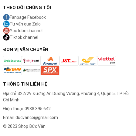
THEO DÕI CHÚNG TÔI
3. Đầu Tỉa Tích Hợp Cao Cấp
Chất liệu vượt trội:
Được cải tiến bằng chất liệu thép
Fanpage Facebook
không gỉ dùng trong y tế đạt độ bén trọn đời.
Tư vấn qua Zalo
Công dụng:
Thiết kế dạng bật lên (pop-up) ở mặt sau
Youtube channel
máy, chuyên dùng để cắt tỉa, tạo dáng chính xác tuyệt đối
Tiktok channel
cho các vùng lông/râu có độ chi tiết cao như ria mép, tóc
mai, hoặc các khu vực nhạy cảm, khó tiếp cận như vùng
ĐƠN VỊ VẬN CHUYỂN
dưới mũi.
THÔNG TIN LIÊN HỆ
Địa chỉ: 322/29 Đường An Dương Vương, Phường 4, Quận 5, TP. Hồ
Chí Minh
Điện thoại: 0938 395 642
Email: ducvanco@gmail.com
© 2023 Shop Đức Vân