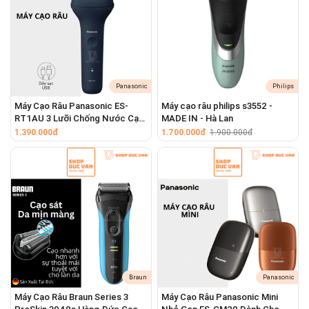
Panasonic
Philips
Máy Cạo Râu Panasonic ES-
Máy cạo râu philips s3552 -
RT1AU 3 Lưỡi Chống Nước Cạo
MADE IN - Hà Lan
Khô Và Ướt Sạc USB Type C
1.390.000đ
1.700.000đ
1.900.000đ
Mẫu Mới Năm 2024
2. Hệ Thống 5 Thành Phần Cạo Đồng Bộ
Công nghệ đỉnh cao:
Gồm 5 thành phần cắt được thiết kế
và tính toán chuyển động đồng bộ hoàn hảo với nhau.
Braun
Panasonic
2 Màng cạo siêu mỏng lướt êm:
Được làm bằng thép
Máy Cạo Râu Braun Series 3
Máy Cạo Râu Panasonic Mini
không gỉ, có nhiệm vụ tiếp cận sát chân râu nhất có thể để