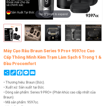
Tap or pinch to expand
Máy Cạo Râu Braun Series 9 Pro+ 9597cc Cao
Cấp Thông Minh Kèm Trạm Làm Sạch 6 Trong 1 &
Đầu Procomfort
Share
Copy
Facebook
Messenger
Email
Link
• Thương hiệu: Braun (Đức).
• Xuất xứ: Sản xuất tại Đức.
• Dòng sản phẩm: Series 9 PRO+ (Phân khúc cao cấp nhất của
Braun).
• Mã sản phẩm: 9597cc.