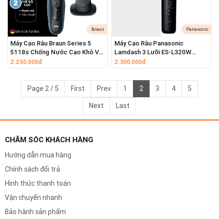
hóc nhất chỉ trong một vài đường lướt.
Braun
Panasonic
Máy Cạo Râu Braun Series 5
Máy Cạo Râu Panasonic
5118s Chống Nước Cạo Khô Và
Lamdash 3 Lưỡi ES-L320W
Ướt, Chế Độ Turbo Kèm Đầu
Chống Nước Cạo Khô Và Ướt
2.250.000đ
2.300.000đ
Tỉa Chính Xác
Tạo Bọt Tông Đơ Cắt Tóc Mai
Page 2 / 5
First
Prev
1
2
3
4
5
Next
Last
CHĂM SÓC KHÁCH HÀNG
Hướng dẫn mua hàng
Chính sách đổi trả
Hình thức thanh toán
Vận chuyển nhanh
Bảo hành sản phẩm