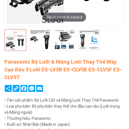
Tap or pinch to expand
Panasonic Bộ Lưỡi & Màng Lưới Thay Thế Máy
Cạo Râu 5 Lưỡi ES-LV5B ES-CLV5E ES-CLV5F ES-
CLV5T
Share
Copy
Facebook
Messenger
Email
Link
• Tên sản phẩm: Bộ Lưỡi Cắt và Màng Lưới Thay Thế Panasonic
• Loại phụ kiện: Bộ phụ kiện thay thế cho đầu cạo râu (Lưỡi trong
và Màng ngoài)
• Thương hiệu: Panasonic
• Xuất xứ: Nhật Bản (Made in Japan)