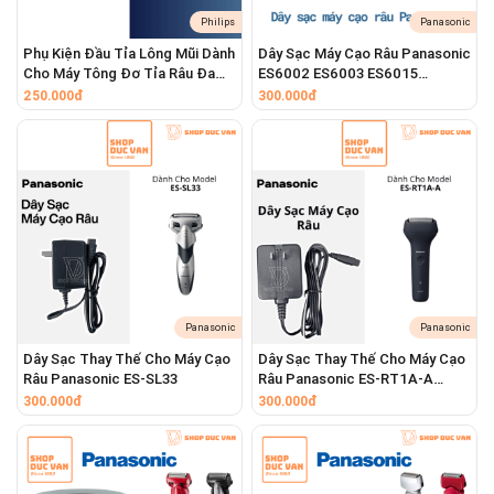
ES-LV5B-EK
ES-LV5B-ER
ES-CLV5E
ES-
Philips
Panasonic
CLV5F
ES-CLV5T
Phụ Kiện Đầu Tỉa Lông Mũi Dành
Dây Sạc Máy Cạo Râu Panasonic
Cho Máy Tông Đơ Tỉa Râu Đa
ES6002 ES6003 ES6015
Và các mẫu 5 lưỡi khác có cùng thiết kế đầu
Năng Philips Multigroom Series
ES6016 ES7047 ES7036
250.000đ
300.000đ
cạo.
5000 MG5910 MG5730 MG5720
ES7038
Panasonic
Panasonic
Dây Sạc Thay Thế Cho Máy Cạo
Dây Sạc Thay Thế Cho Máy Cạo
Râu Panasonic ES-SL33
Râu Panasonic ES-RT1A-A
Adapter Sạc Chất Lượng Cao
300.000đ
300.000đ