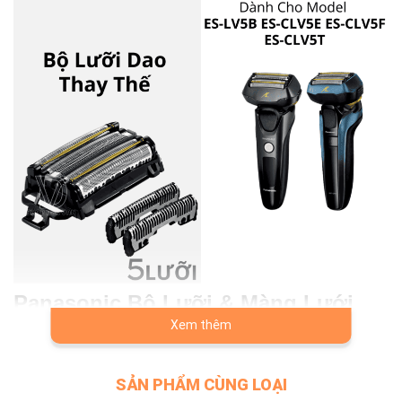
Panasonic Bộ Lưỡi & Màng Lưới
Thay Thế Máy Cạo Râu 5 Lưỡi ES-
Xem thêm
LV5B ES-CLV5E ES-CLV5F ES-
CLV5T
SẢN PHẨM CÙNG LOẠI