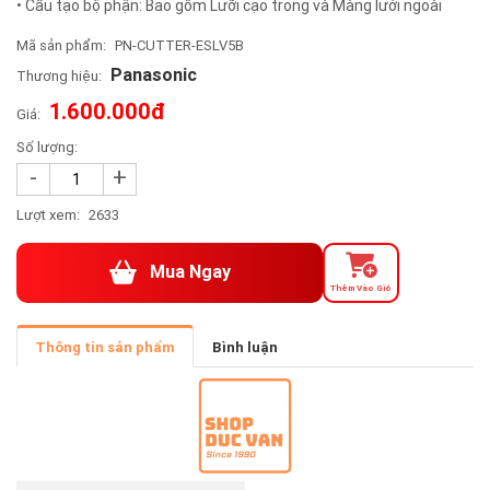
• Cấu tạo bộ phận: Bao gồm Lưỡi cạo trong và Màng lưới ngoài
Mã sản phẩm:
PN-CUTTER-ESLV5B
Panasonic
Thương hiệu:
1.600.000đ
Giá:
Số lượng:
-
+
Lượt xem:
2633
Mua Ngay
Thêm Vào Giỏ
Thông tin sản phẩm
Bình luận