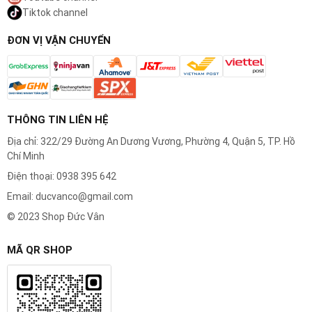
Tiktok channel
bền lâu.
ĐƠN VỊ VẬN CHUYỂN
3. Màng Bảo Vệ Siêu Mỏng:
Màng lưới được
chế tạo chính xác với các lỗ cắt siêu mỏng và
đa dạng kích thước để bảo vệ da tối đa mà vẫn
cho phép lưỡi cắt tiếp cận râu một cách hiệu
THÔNG TIN LIÊN HỆ
quả nhất.
Địa chỉ: 322/29 Đường An Dương Vương, Phường 4, Quận 5, TP. Hồ
Chí Minh
Điện thoại: 0938 395 642
Email: ducvanco@gmail.com
© 2023 Shop Đức Vân
MÃ QR SHOP