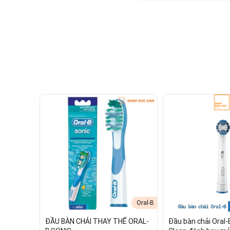
Đầu Bàn Chải Thay Thế Oral-B 
Oral-B
ĐẦU BÀN CHẢI THAY THẾ ORAL-
Đầu bàn chải Oral-