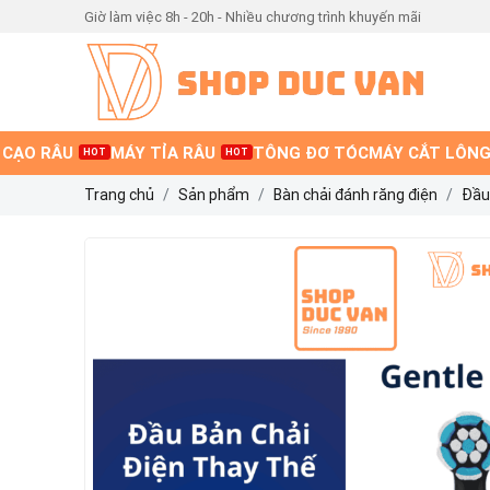
Giờ làm việc 8h - 20h - Nhiều chương trình khuyến mãi
 CẠO RÂU
MÁY TỈA RÂU
TÔNG ĐƠ TÓC
MÁY CẮT LÔNG
HOT
HOT
Trang chủ
Sản phẩm
Bàn chải đánh răng điện
Đầu