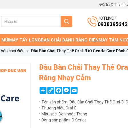
Đổi trả & Thanh t
HOTLINE 1
0938395642
 MŨI
MÁY TẨY LÔNG
BÀN CHẢI ĐÁNH RĂNG ĐIỆN
MÁY TĂM NƯ
 bàn chải điện
Đầu Bàn Chải Thay Thế Oral-B iO Gentle Care Dành
Đầu Bàn Chải Thay Thế Ora
Răng Nhạy Cảm
Share
Copy
Facebook
Messenger
Email
Link
• Tên sản phẩm: Đầu Bàn Chải Thay Thế Oral-B i
• Thương hiệu:Oral-B
• Màu sắc: Đen hoặc Trắng
• Dòng sản phẩm:iO Series