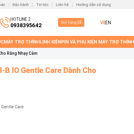
oán
Bảo hành
Tin tức
Liên hệ
Hướng dẫn sử dụng
HOTLINE 2
VI
EN
Giỏ hàng [
0
]
0938395642
ỚC
MÁY TRỢ THÍNH
LINH KIỆN
PIN VÀ PHỤ KIỆN MÁY TRỢ THÍN
 Cho Răng Nhạy Cảm
l-B IO Gentle Care Dành Cho
O Gentle Care