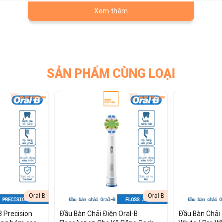
Xem thêm
SẢN PHẨM CÙNG LOẠI
iO Gentle Care Dành Cho Răng Nhạy C
Oral-B
Oral-B
B Precision
Đầu Bàn Chải Điện Oral-B
Đầu Bàn Chải 