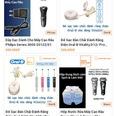
Tiết Kiệm Chi Phí Vượt Trội
: Chỉ với một
phần chi phí rất nhỏ so với việc mua máy
mới, bạn đã có thể "làm mới" hoàn toàn
chiếc máy cạo râu của mình.
Kéo Dài Tuổi Thọ Của Máy
: Đầu cạo mới
Philips
Oral-B
giúp động cơ hoạt động nhẹ nhàng hơn,
Dây Sạc Dành Cho Máy Cạo Râu
Đế Sạc Bàn Chải Đánh Răng
Philips Series 3000 S3122/51
Điện Oral-B Vitality D12/ Pro
giảm tải và từ đó giúp máy hoạt động bền bỉ
500
200.000đ
200.000đ
hơn theo thời gian.
Oral-B
Braun
Đế Sạc Bàn Chải Đánh Răng
Hộp Nước Rửa Máy Cạo Râu