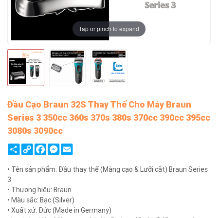
Tap or pinch to expand
Đầu Cạo Braun 32S Thay Thế Cho Máy Braun
Series 3 350cc 360s 370s 380s 370cc 390cc 395cc
3080s 3090cc
Share
Copy
Facebook
Messenger
Email
Link
• Tên sản phẩm: Đầu thay thế (Màng cạo & Lưỡi cắt) Braun Series
3
• Thương hiệu: Braun
• Màu sắc: Bạc (Silver)
• Xuất xứ: Đức (Made in Germany)