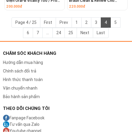
Điện Oral-B Vitality 100 / Pro
Braun Clean & Renew Cho
100
Series 9 Pro
200.000đ
220.000đ
Page 4 / 25
First
Prev
1
2
3
4
5
6
7
...
24
25
Next
Last
CHĂM SÓC KHÁCH HÀNG
Hướng dẫn mua hàng
Chính sách đổi trả
ĐẶC ĐIỂM NỔI BẬT CỦA ĐẦU CẠO
Hình thức thanh toán
BRAUN
Vận chuyển nhanh
Đầu cạo được thiết kế với công nghệ tiên tiến
Bảo hành sản phẩm
của Braun để mang lại hiệu quả cạo vượt trội:
THEO DÕI CHÚNG TÔI
Công Nghệ Lược Vi Mô (MicroComb):
Fanpage Facebook
Các rãnh siêu nhỏ xung quanh lưỡi cắt
Tư vấn qua Zalo
giữa giúp dẫn hướng và bắt được nhiều sợi
Youtube channel