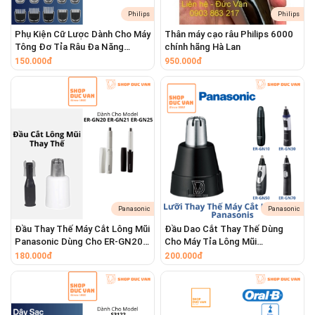
thế Braun chính hãng.
Philips
Philips
Phụ Kiện Cữ Lược Dành Cho Máy
Thân máy cạo râu Philips 6000
Tông Đơ Tỉa Râu Đa Năng
chính hãng Hà Lan
TẠI SAO BẠN NÊN THAY ĐẦU CẠO
Philips Multigroom Series 5000
150.000đ
950.000đ
BRAUN ĐỊNH KỲ?
MG5910 MG5730 MG5720
Việc thay thế đầu cạo không chỉ là bảo trì, mà
còn là một sự đầu tư để nâng cấp trải nghiệm
của bạn:
Khôi Phục Hiệu Suất Như Mới
: Lấy lại
ngay lập tức khả năng cạo sạch, nhanh và
sát chỉ trong vài đường cạo, mang lại cảm
Panasonic
Panasonic
giác như ngày đầu tiên sử dụng máy.
Đầu Thay Thế Máy Cắt Lông Mũi
Đầu Dao Cắt Thay Thế Dùng
Panasonic Dùng Cho ER-GN20,
Cho Máy Tỉa Lông Mũi
Bảo Vệ Làn Da Tối Ưu
: Lưỡi cạo sắc bén
ER-GN21, ER-GN25
Panasonic ER-GN12 ER-GN11
180.000đ
200.000đ
cùng màng cạo nguyên vẹn sẽ lướt nhẹ
ER-GN10 ER-GN30 ER-GN50 ER-
GN70
nhàng trên da, giảm thiểu tối đa nguy cơ
kéo râu, gây trầy xước và kích ứng.