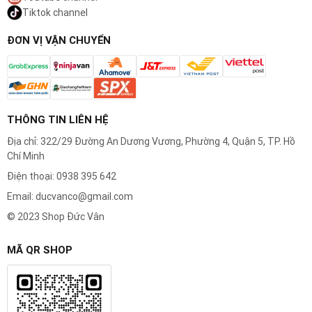
râu hơn, kể cả những sợi râu mọc ngang
Tiktok channel
khó cạo, giúp quá trình cạo nhanh và hiệu
ĐƠN VỊ VẬN CHUYỂN
quả hơn.
Màng Cạo SensoFoil™:
Được thiết kế đặc
biệt với các lỗ có kích thước tối ưu, màng
cạo dễ dàng cắt gọn những sợi râu ngắn
THÔNG TIN LIÊN HỆ
nhất, mang lại một làn da nhẵn mịn lâu hơn.
Địa chỉ: 322/29 Đường An Dương Vương, Phường 4, Quận 5, TP. Hồ
Chất Lượng "Made in Germany":
Sản
Chí Minh
xuất tại Đức với tiêu chuẩn chất lượng
Điện thoại: 0938 395 642
nghiêm ngặt, đảm bảo độ bền, sắc bén và
Email: ducvanco@gmail.com
an toàn tuyệt đối cho làn da của bạn.
© 2023 Shop Đức Vân
MÃ QR SHOP
TƯƠNG THÍCH HOÀN HẢO
Đầu cạo Braun (màu bạc) được thiết kế để
tương thích chính xác với rất nhiều dòng máy