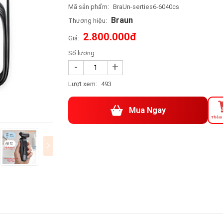
Mã sản phẩm:
BraUn-serties6-6040cs
Braun
Thương hiệu:
2.800.000đ
Giá:
Số lượng:
-
+
Lượt xem:
493
Mua Ngay
Thêm 