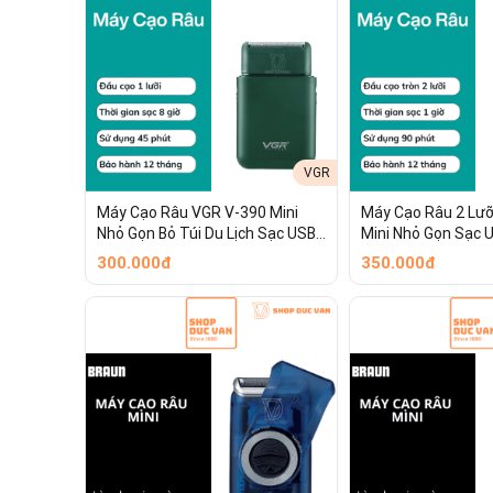
VGR
Máy Cạo Râu VGR V-390 Mini
Máy Cạo Râu 2 Lưỡ
Nhỏ Gọn Bỏ Túi Du Lịch Sạc USB
Mini Nhỏ Gọn Sạc 
Type-C Dành Cho Nam Và Nữ
Dành Cho Nam Và 
300.000đ
350.000đ
Tiện Mang Theo Du
Đức Vân ]