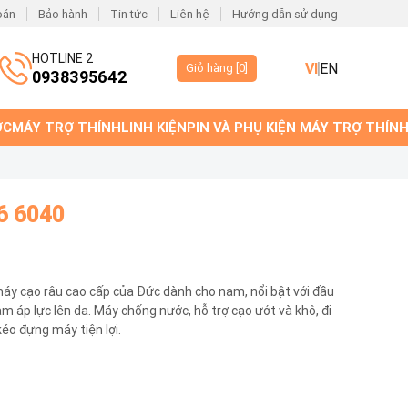
oán
Bảo hành
Tin tức
Liên hệ
Hướng dẫn sử dụng
HOTLINE 2
VI
EN
Giỏ hàng [
0
]
0938395642
ỚC
MÁY TRỢ THÍNH
LINH KIỆN
PIN VÀ PHỤ KIỆN MÁY TRỢ THÍN
6 6040
máy cạo râu cao cấp của Đức dành cho nam, nổi bật với đầu
ảm áp lực lên da. Máy chống nước, hỗ trợ cạo ướt và khô, đi
kéo đựng máy tiện lợi.