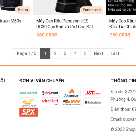
Braun
Panasonic
Braun M60s
Máy Cạo Râu Panasonic ES-
Máy Cạo Râu
RC30 Cạo Khô và Ướt Cạo Sát
Đầu Tỉa Chính
Động Cơ Khỏe Tiện Lợi Sang
AA
680.000đ
750.000đ
Trọng
Page 1 / 5
1
2
3
4
5
Next
Last
ÔI
ĐƠN VỊ VẬN CHUYỂN
THÔNG TIN
Địa chỉ: 322
Phường 4, Qu
Điện thoại: 
Email: ducv
© 2023 Shop