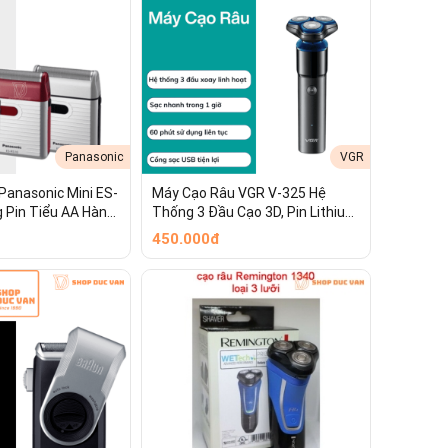
Panasonic
VGR
Panasonic Mini ES-
Máy Cạo Râu VGR V-325 Hệ
 Pin Tiểu AA Hàng
Thống 3 Đầu Cạo 3D, Pin Lithium
Chính Hãng
500mah, Sạc USB Tiện Lợi
450.000đ