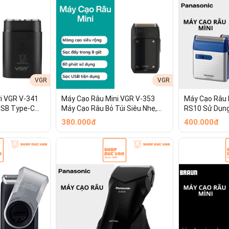
VGR
VGR
i VGR V-341
Máy Cạo Râu Mini VGR V-353
Máy Cạo Râu 
USB Type-C
Máy Cạo Râu Bỏ Túi Siêu Nhẹ,
RS10 Sử Dụng
Nữ Thuận
Sạc USB Type-C, Tích Hợp Đầu
Nội Địa Nhật 
380.000đ
400.000đ
 Lịch [ Shop
Tỉa Tóc Mai