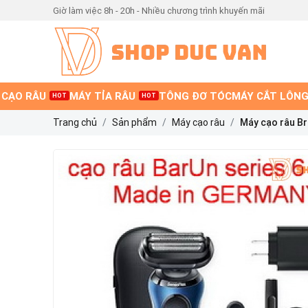
Giờ làm việc 8h - 20h - Nhiều chương trình khuyến mãi
 CẠO RÂU
MÁY TỈA RÂU
TÔNG ĐƠ TÓC
MÁY CẮT LÔNG
HOT
HOT
Trang chủ
Sản phẩm
Máy cạo râu
Máy cạo râu Br