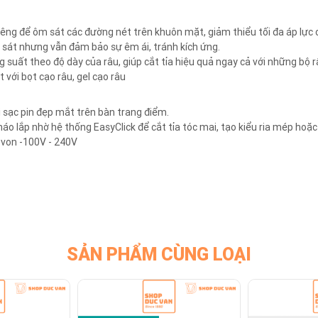
ng để ôm sát các đường nét trên khuôn mặt, giảm thiểu tối đa áp lực 
o sát nhưng vẫn đảm bảo sự êm ái, tránh kích ứng.
 suất theo độ dày của râu, giúp cắt tỉa hiệu quả ngay cả với những bộ 
 với bọt cạo râu, gel cạo râu
 sạc pin đẹp mắt trên bàn trang điểm.
áo lắp nhờ hệ thống EasyClick để cắt tỉa tóc mai, tạo kiểu ria mép hoặc
 von -100V - 240V
SẢN PHẨM CÙNG LOẠI