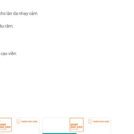
cho làn da nhạy cảm.
râu rậm.
 cạo viền.