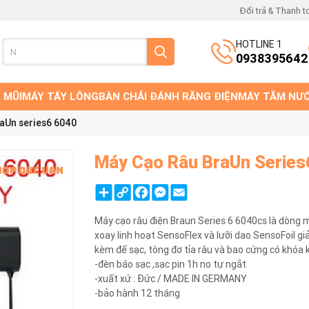
Đổi trả & Thanh t
HOTLINE 1
0938395642
 MŨI
MÁY TẨY LÔNG
BÀN CHẢI ĐÁNH RĂNG ĐIỆN
MÁY TĂM NƯ
aUn series6 6040
Máy Cạo Râu BraUn Series
Share
Copy
Facebook
Messenger
Email
Link
Máy cạo râu điện Braun Series 6 6040cs là dòng 
xoay linh hoạt SensoFlex và lưỡi dao SensoFoil gi
kèm đế sạc, tông đơ tỉa râu và bao cứng có khóa 
-đèn báo sạc ,sạc pin 1h no tự ngắt
-xuất xứ : Đức / MADE IN GERMANY
-bảo hành 12 tháng