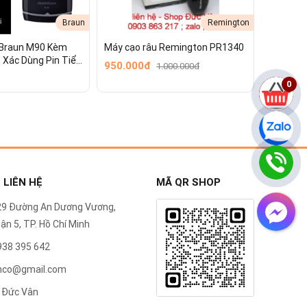
Braun
Remington
 Braun M90 Kèm
Máy cạo râu Remington PR1340
 Xác Dùng Pin Tiểu
950.000đ
1.000.000đ
0
 LIÊN HỆ
MÃ QR SHOP
/29 Đường An Dương Vương,
ận 5, TP. Hồ Chí Minh
0938 395 642
anco@gmail.com
 Đức Vân