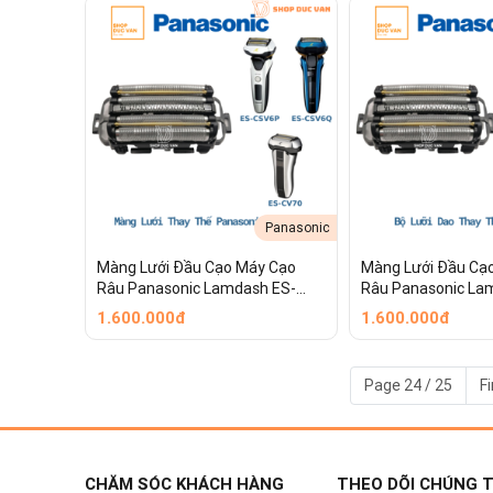
Panasonic
Màng Lưới Đầu Cạo Máy Cạo
Màng Lưới Đầu Cạ
Râu Panasonic Lamdash ES-
Râu Panasonic La
CSV6N ES-CSV6P ES-CSV6Q ES-
CLV9A ES-CLV9B E
1.600.000đ
1.600.000đ
CV70
CLV9D ES-CLV9E E
CLV9U ES-CLV9CX
Page 24 / 25
Fi
CHĂM SÓC KHÁCH HÀNG
THEO DÕI CHÚNG T