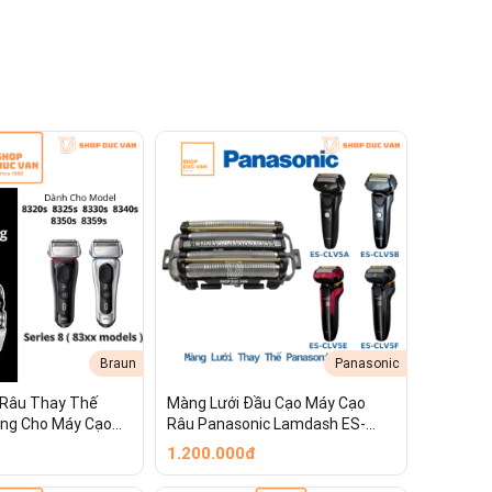
Braun
Panasonic
 Râu Thay Thế
Màng Lưới Đầu Cạo Máy Cạo
ng Cho Máy Cạo
Râu Panasonic Lamdash ES-
 8320s 8325s 8330s
CLV5A ES-CLV5B ES-CLV5C ES-
1.200.000đ
CLV5D ES-CLV5E ES-CLV5F ES-
CLV5G ES-CLV5H ES-CLV5T ES-