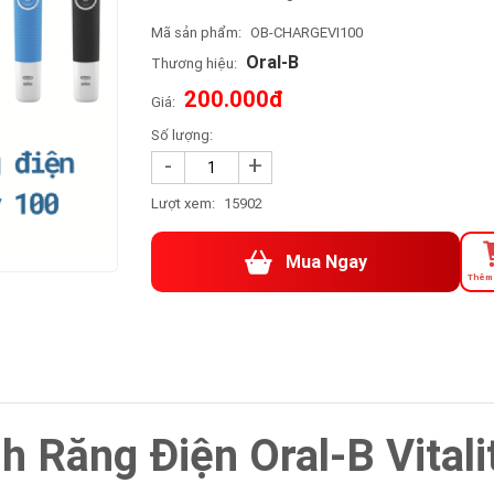
Mã sản phẩm:
OB-CHARGEVI100
Oral-B
Thương hiệu:
200.000đ
Giá:
Số lượng:
-
+
Lượt xem:
15902
Mua Ngay
Thêm 
 Răng Điện Oral-B Vitali