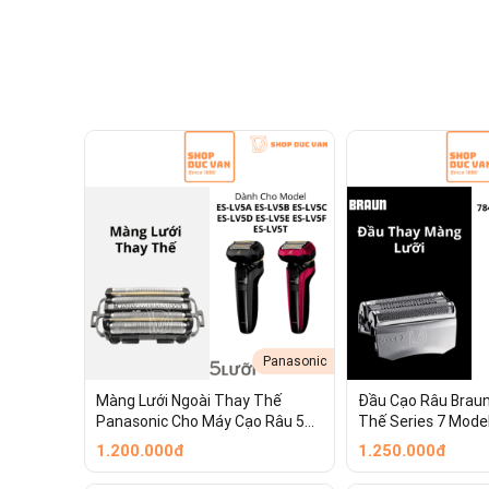
Pro 100 3D White
Pro 500 Precision Clean
Panasonic
Màng Lưới Ngoài Thay Thế
Đầu Cạo Râu Brau
Panasonic Cho Máy Cạo Râu 5
Thế Series 7 Mode
Lưỡi ES-LV5A ES-LV5B ES-LV5C
740s 750cc 760cc 
1.200.000đ
1.250.000đ
ES-LV5D ES-LV5E
795cc