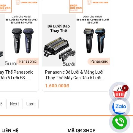
CLV5U
Panasonic
Panasonic
ay Thế Panasonic
Panasonic Bộ Lưỡi & Màng Lưới
Râu 5 Lưỡi ES-
Thay Thế Máy Cạo Râu 5 Lưỡi
8 ES-LV67 ES-
ES-LV5B ES-CLV5E ES-CLV5F ES-
1.600.000đ
0
98
CLV5T
25
Next
Last
 LIÊN HỆ
MÃ QR SHOP