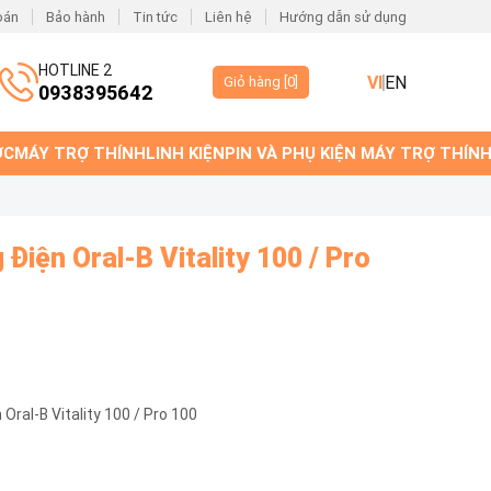
oán
Bảo hành
Tin tức
Liên hệ
Hướng dẫn sử dụng
HOTLINE 2
VI
EN
Giỏ hàng [
0
]
0938395642
ỚC
MÁY TRỢ THÍNH
LINH KIỆN
PIN VÀ PHỤ KIỆN MÁY TRỢ THÍN
Điện Oral-B Vitality 100 / Pro
ral-B Vitality 100 / Pro 100