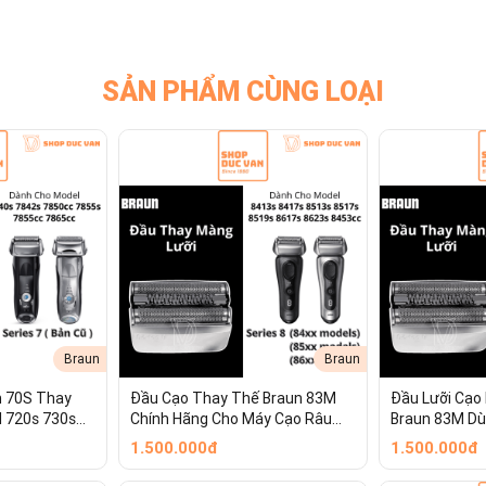
SẢN PHẨM CÙNG LOẠI
Braun
Braun
n 70S Thay
Đầu Cạo Thay Thế Braun 83M
Đầu Lưỡi Cạo
l 720s 730s
Chính Hãng Cho Máy Cạo Râu
Braun 83M Dù
765cc 790cc
Series 8 8413s 8417s 8513s
Râu Series 8
1.500.000đ
1.500.000đ
8517s 8519s
8340s