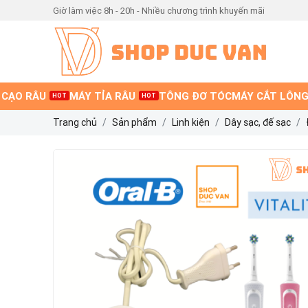
Giờ làm việc 8h - 20h - Nhiều chương trình khuyến mãi
 CẠO RÂU
MÁY TỈA RÂU
TÔNG ĐƠ TÓC
MÁY CẮT LÔNG
HOT
HOT
Trang chủ
Sản phẩm
Linh kiện
Dây sạc, đế sạc