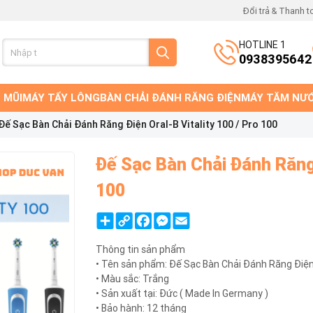
Đổi trả & Thanh t
HOTLINE 1
0938395642
 MŨI
MÁY TẨY LÔNG
BÀN CHẢI ĐÁNH RĂNG ĐIỆN
MÁY TĂM NƯ
Đế Sạc Bàn Chải Đánh Răng Điện Oral-B Vitality 100 / Pro 100
Đế Sạc Bàn Chải Đánh Răng 
100
Share
Copy
Facebook
Messenger
Email
Link
Thông tin sản phẩm
• Tên sản phẩm: Đế Sạc Bàn Chải Đánh Răng Điện O
• Màu sắc: Trắng
• Sản xuất tại: Đức ( Made In Germany )
• Bảo hành: 12 tháng