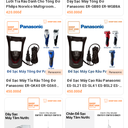
Lưỡi Tỉa Râu Dành Cho Tông Đơ
Dây Sạc Máy Tông Đơ
#shopducvan #shopđứcvân
Philips Norelco Multigroom
Panasonic ER-GB80 ER-WGB8A
Series 7000 MG7910 MG7750
420.000đ
450.000đ
#tuidungmaycaoraubraun #hopdungmaycaoraubraun
#hopdungmaycaoraudulich
#hopdungmaycaorauchongchayxuoc
#hopdungmaycaorauchongvadap #hopdungbaovemaycaorau
#tuidungbaovemaycaorau
Panasonic
Panasonic
Đế Sạc Máy Tỉa Râu Tông Đơ
Đế Sạc Máy Cạo Râu Panasonic
Panasonic ER-GK40 ER-GS60
ES-SL21 ES-SL41 ES-BSL2 ES-
ER-GS61 ER-GB40
BSL4
450.000đ
450.000đ