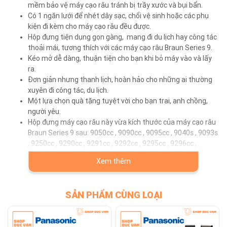
mềm bảo vệ máy cạo râu tránh bị trầy xước và bụi bẩn.
Có 1 ngăn lưới để nhét dây sạc, chổi vệ sinh hoặc các phụ
kiện đi kèm cho máy cạo râu đều được.
Hộp đựng tiện dụng gọn gàng, mang đi du lịch hay công tác
thoải mái, tương thích với các máy cạo râu Braun Series 9.
Kéo mở dễ dàng, thuận tiện cho bạn khi bỏ máy vào và lấy
ra.
Đơn giản nhưng thanh lịch, hoàn hảo cho những ai thường
xuyên đi công tác, du lịch.
Một lựa chọn quà tặng tuyệt vời cho bạn trai, anh chồng,
người yêu.
Hộp đựng máy cạo râu này vừa kích thước của máy cạo râu
Braun Series 9 sau: 9050cc , 9090cc , 9095cc , 9040s , 9093s
, 9250cc , 9290cc , 9291cc , 9292cc , 9295cc , 9296cc ,
9297cc , 9299ps , 9293s , 9240s , 9242s , 9260s , 9380cc ,
Xem thêm
9385cc , 9390cc , 9395cc , 9365cc , 9370cc , 9376cc , 9330s ,
9340s ,
SẢN PHẨM CÙNG LOẠI
Lưu ý : Cho phép sai lệch 0.5cm-2cm do được đo thủ công