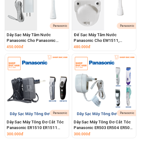
Panasonic
Panasonic
Dây Sạc Máy Tăm Nước
Đế Sạc Máy Tăm Nước
Panasonic Cho Panasonic
Panasonic Cho EW1511,
EW1511 EW1513 EW1521
EW1521, EW1513
450.000đ
480.000đ
Panasonic
Panasonic
Dây Sạc Máy Tông Đơ Cắt Tóc
Dây Sạc Máy Tông Đơ Cắt Tóc
Panasonic ER1510 ER1511
Panasonic ER503 ER504 ER506
ER1610 ER1611 [ Shop Đức Vân
ER508 ER806 ER807 ER5204
300.000đ
300.000đ
]
ER5205 ER5208 ER5209 ER5210