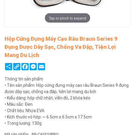
Tap or pinch to expand
Hộp Cứng Đựng Máy Cạo Râu Braun Series 9
Đựng Được Dây Sạc, Chống Va Đập, Tiện Lợi
Mang Du Lịch
Share
Copy
Facebook
Messenger
Email
Link
Thông tin sản phẩm
• Tên sản phẩm: Hộp cứng đựng máy cạo râu Braun Series 9 đựng
được dây sạc, chống va đập, tiện lợi mang du lịch
• Kiểu dáng: hộp chữ nhật, viền đỏ, 2 khóa kéo
• Màu sắc: Đen
• Chất liệu: Nhựa EVA
• Kích thước vỏ hộp: ~ 6.5cm x 6.5cm x 17.5cm
• Trọng lượng: 130g
Mã sản phẩm:
BR-CASES9PRO