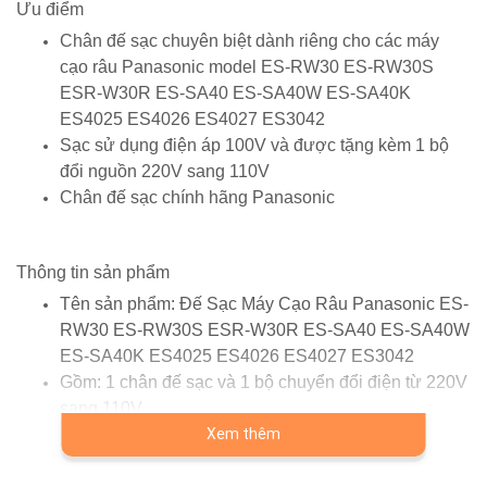
Ưu điểm
Chân đế sạc
chuyên biệt dành riêng
cho
các máy
cạo râu Panasonic model ES-RW30 ES-RW30S
ESR-W30R ES-SA40 ES-SA40W ES-SA40K
ES4025 ES4026 ES4027 ES3042
Sạc sử dụng điện áp 100V và được tặng kèm 1 bộ
đổi nguồn 220V sang 110V
Chân đế sạc chính hãng Panasonic
Thông tin sản phẩm
Tên sản phẩm: Đế Sạc Máy Cạo Râu Panasonic ES-
RW30 ES-RW30S ESR-W30R ES-SA40 ES-SA40W
ES-SA40K ES4025 ES4026 ES4027 ES3042
Gồm: 1 chân đế sạc và 1 bộ chuyển đổi điện từ 220V
sang 110V
Màu sắc: Đen
Xem thêm
Bảo hành: 12 tháng
Lưu ý: Chân đế sạc phải được sử dụng cùng với bộ