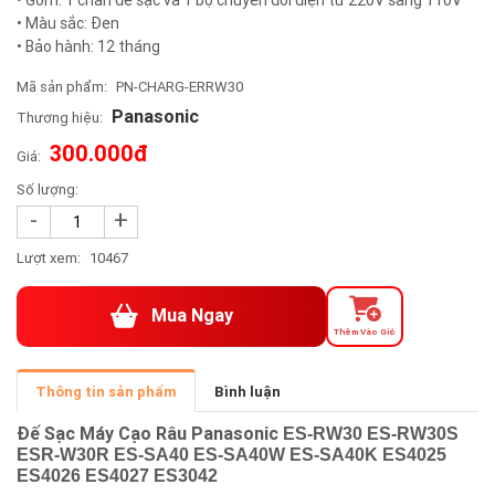
• Màu sắc: Đen
• Bảo hành: 12 tháng
Mã sản phẩm:
PN-CHARG-ERRW30
Panasonic
Thương hiệu:
300.000đ
Giá:
Số lượng:
-
+
Lượt xem:
10467
Mua Ngay
Thêm Vào Giỏ
Thông tin sản phẩm
Bình luận
Đế Sạc Máy Cạo Râu Panasonic
ES-RW30 ES-RW30S
ESR-W30R ES-SA40 ES-SA40W ES-SA40K ES4025
ES4026 ES4027 ES3042