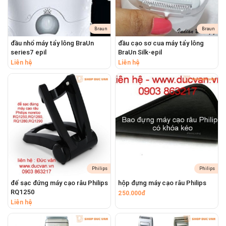
máy tăm nước Oral-B, máy tăm nước Philips, máy
tăm nước Panasonic
Nhận sửa chữa máy rửa mặt Foreo Luna, máy rửa
Braun
Braun
mặt Foreo Luna Mini, máy đắp mặt na Foreo UFO,
đầu nhổ máy tẩy lông BraUn
đầu cạo sơ cua máy tẩy lông
series7 epil
BraUn Silk-epil
bàn chải đánh răng Foreo Issa, máy nâng cơ mặt
Liên hệ
Liên hệ
Foreo Bear, máy massage mắt Foreo Iris, máy rửa
mặt Clarisonic Mia
Nhận thay pin, sửa chữa máy xông hơi mặt cầm tay
mini
ESRW30 ESRW30S ESRW30R
ESSA40 ESSA40W
ESSA40K
ES4025 ES4026 ES4027 ES3042
Philips
Philips
đế sạc đứng máy cạo râu Philips
hộp đựng máy cạo râu Philips
RQ1250
250.000đ
Liên hệ