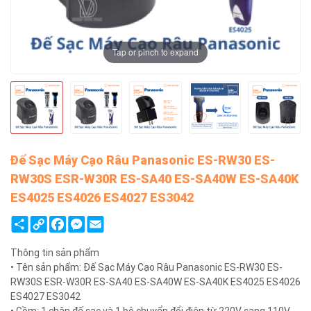
Tap or pinch to expand
Đế Sạc Máy Cạo Râu Panasonic ES-RW30 ES-
RW30S ESR-W30R ES-SA40 ES-SA40W ES-SA40K
ES4025 ES4026 ES4027 ES3042
Share
Copy
Facebook
Messenger
Email
Link
Thông tin sản phẩm
• Tên sản phẩm: Đế Sạc Máy Cạo Râu Panasonic ES-RW30 ES-
RW30S ESR-W30R ES-SA40 ES-SA40W ES-SA40K ES4025 ES4026
ES4027 ES3042
• Gồm: 1 chân đế sạc và 1 bộ chuyển đổi điện từ 220V sang 110V