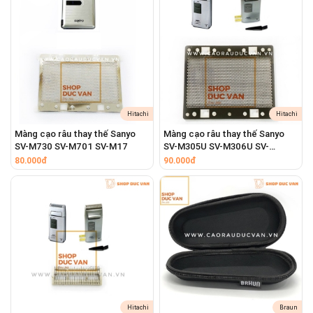
Hitachi
Hitachi
Màng cạo râu thay thế Sanyo
Màng cạo râu thay thế Sanyo
SV-M730 SV-M701 SV-M17
SV-M305U SV-M306U SV-
M308U
80.000đ
90.000đ
Hitachi
Braun