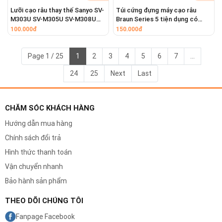
Lưỡi cạo râu thay thế Sanyo SV-
Túi cứng đựng máy cạo râu
M303U SV-M305U SV-M308U
Braun Series 5 tiện dụng có
SV-M730 SV-M701
khóa kéo mang theo du lịch
100.000đ
150.000đ
Page 1 / 25
1
2
3
4
5
6
7
...
24
25
Next
Last
CHĂM SÓC KHÁCH HÀNG
Hướng dẫn mua hàng
Chính sách đổi trả
Hình thức thanh toán
Vận chuyển nhanh
Bảo hành sản phẩm
THEO DÕI CHÚNG TÔI
Fanpage Facebook