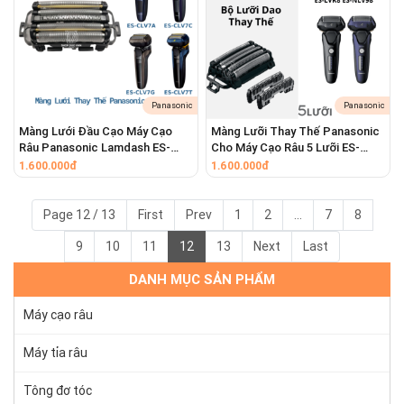
Panasonic
Panasonic
Màng Lưới Đầu Cạo Máy Cạo
Màng Lưỡi Thay Thế Panasonic
Râu Panasonic Lamdash ES-
Cho Máy Cạo Râu 5 Lưỡi ES-
CLV7A ES-CLV7B ES-CLV7C ES-
LVG8 ES-NLV68 ES-LV67 ES-
1.600.000đ
1.600.000đ
CLV7G ES-CLV7H ES-CLV7U ES-
LVK8 ES-NLV98
CLV7T ES-CLV7F
Page 12 / 13
First
Prev
1
2
...
7
8
9
10
11
12
13
Next
Last
DANH MỤC SẢN PHẨM
Máy cạo râu
Máy tỉa râu
Tông đơ tóc