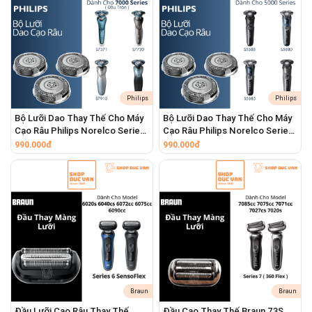
Philips
Philips
Bộ Lưỡi Dao Thay Thế Cho Máy
Bộ Lưỡi Dao Thay Thế Cho Máy
Cạo Râu Philips Norelco Series
Cạo Râu Philips Norelco Series
7000 Đầu Tròn
5000 Đầu Vuông
990.000đ
990.000đ
Braun
Braun
Đầu Lưỡi Cạo Râu Thay Thế
Đầu Cạo Thay Thế Braun 73S