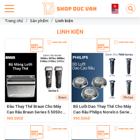
Trang chủ
Sản phẩm
Linh kiện
LINH KIỆN
Braun
Philips
Đầu Thay Thế Braun Cho Máy
Bộ Lưỡi Dao Thay Thế Cho Máy
Cạo Râu Braun Series 5 5050cc
Cạo Râu Philips Norelco Series
5070cc 5090cc 5190cc
7000 Đầu Vuông
980.000đ
990.000đ
5195cc 5197cc