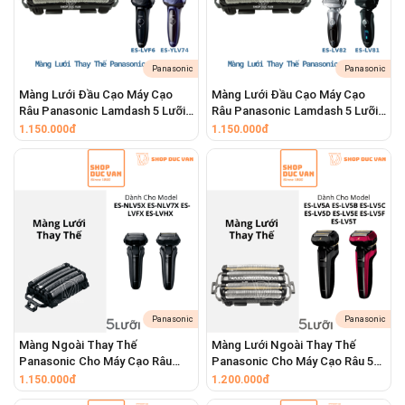
Panasonic
Panasonic
Màng Lưới Đầu Cạo Máy Cạo
Màng Lưới Đầu Cạo Máy Cạo
Râu Panasonic Lamdash 5 Lưỡi
Râu Panasonic Lamdash 5 Lưỡi
ES-CLV56 ES-CLV76 ES-CLV86
ES-LV80 ES-LV81 ES-LV82 ES-
1.150.000đ
1.150.000đ
ES-CLV96 ES-ELV5 ES-ELV7 ES-
LV90 ES-LV92 ES-LV94 ES-LV95
ELV8 ES-ELV9 ES-FSV6 ES-LVF6
ES-LV96 ES-LV97
ES-LVK8 ES-YLV74 ES-SV61 ES-
CSV67
Panasonic
Panasonic
Màng Ngoài Thay Thế
Màng Lưới Ngoài Thay Thế
Panasonic Cho Máy Cạo Râu
Panasonic Cho Máy Cạo Râu 5
Lamdash 5 Lưỡi ES-LVFX ES-
Lưỡi ES-LV5A ES-LV5B ES-LV5C
1.150.000đ
1.200.000đ
LVHX ES-NLV5X ES-NLV7X
ES-LV5D ES-LV5E