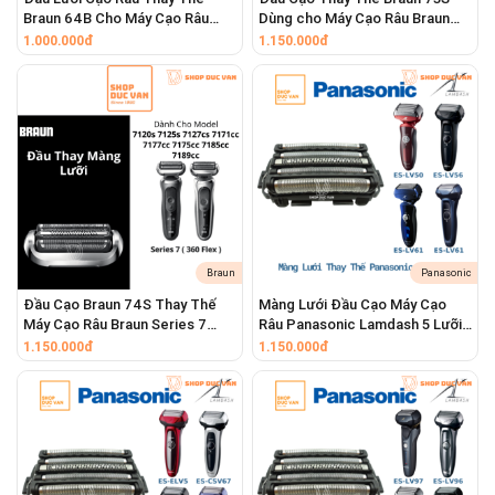
Braun 64B Cho Máy Cạo Râu
Dùng cho Máy Cạo Râu Braun
Braun Series 6 (6120s, 6172cc,
Series 7 Thế Hệ Mới 7085cc
1.000.000đ
1.150.000đ
6177cc, 62-B1200s)
7075cc 7020s
Braun
Panasonic
Đầu Cạo Braun 74S Thay Thế
Màng Lưới Đầu Cạo Máy Cạo
Máy Cạo Râu Braun Series 7
Râu Panasonic Lamdash 5 Lưỡi
7120s 7125s 7127cs 7171cc
ES-LV50 ES-LV52 ES-LV53 ES-
1.150.000đ
1.150.000đ
7177cc 7175cc
LV54 ES-LV56 ES-LV61 ES-LV64
ES-LV65 ES-LV67 ES-LV70 ES-
LV72 ES-LV74 ES-LV76