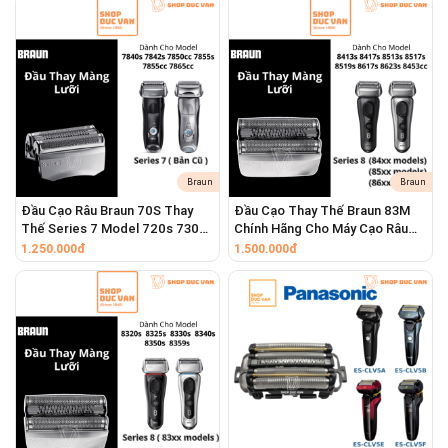
Braun
Braun
Đầu Cạo Râu Braun 70S Thay
Đầu Cạo Thay Thế Braun 83M
Thế Series 7 Model 720s 730s
Chính Hãng Cho Máy Cạo Râu
740s 750cc 760cc 765cc
Series 8 8413s 8417s 8513s
1.250.000đ
1.500.000đ
790cc 795cc
8517s 8519s