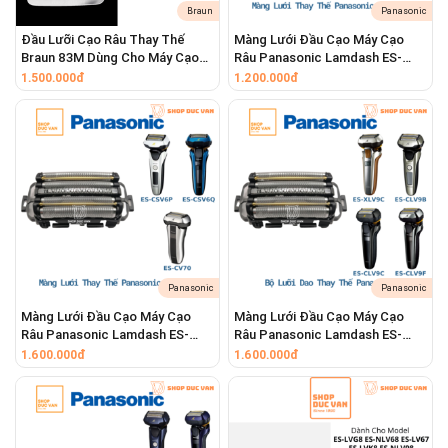
Braun
Panasonic
Đầu Lưỡi Cạo Râu Thay Thế
Màng Lưới Đầu Cạo Máy Cạo
Braun 83M Dùng Cho Máy Cạo
Râu Panasonic Lamdash ES-
Râu Series 8 8320s 8325s
CLV5A ES-CLV5B ES-CLV5C ES-
1.500.000đ
1.200.000đ
8330s 8340s
CLV5D ES-CLV5E ES-CLV5F ES-
CLV5G ES-CLV5H ES-CLV5T ES-
CLV5U
Panasonic
Panasonic
Màng Lưới Đầu Cạo Máy Cạo
Màng Lưới Đầu Cạo Máy Cạo
Râu Panasonic Lamdash ES-
Râu Panasonic Lamdash ES-
CSV6N ES-CSV6P ES-CSV6Q
CLV9A ES-CLV9B ES-CLV9C ES-
1.600.000đ
1.600.000đ
ES-CV70
CLV9D ES-CLV9E ES-CLV9F ES-
CLV9U ES-CLV9CX ES-CLV9DX