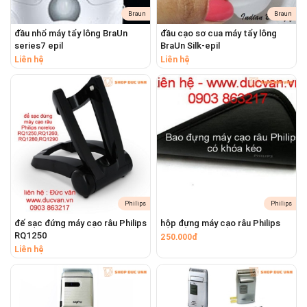
Braun
Braun
đầu nhổ máy tẩy lông BraUn
đầu cạo sơ cua máy tẩy lông
series7 epil
BraUn Silk-epil
Liên hệ
Liên hệ
Philips
Philips
đế sạc đứng máy cạo râu Philips
hộp đựng máy cạo râu Philips
TẠI SAO BẠN CẦN THAY ĐẦU CẠO?
RQ1250
250.000đ
Liên hệ
Khuyến Nghị Từ Chuyên Gia (18 Tháng)
Braun khuyến nghị nên thay thế đầu cạo sau