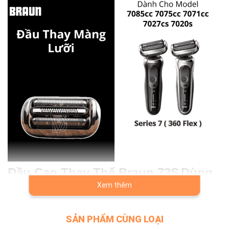
Đầu Cạo Thay Thế Braun 73S
Dùng
cho Máy Cạo Râu Braun Series 7
Xem thêm
Thế Hệ Mới 7085cc 7075cc 7020s
SẢN PHẨM CÙNG LOẠI