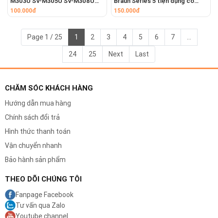
M303U SV-M305U SV-M308U
Braun Series 5 tiện dụng có
SV-M730 SV-M701
khóa kéo mang theo du lịch
100.000đ
150.000đ
Page 1 / 25
1
2
3
4
5
6
7
...
24
25
Next
Last
Khôi Phục Hiệu Suất Như Mới
Việc thay thế đầu cạo sẽ "khôi phục" máy cạo
CHĂM SÓC KHÁCH HÀNG
râu của bạn về trạng thái như mới. Bạn sẽ ngay
Hướng dẫn mua hàng
lập tức cảm nhận được sự khác biệt: cạo nhanh
Chính sách đổi trả
hơn, sát hơn và êm ái hơn.
Hình thức thanh toán
Vận chuyển nhanh
Bảo hành sản phẩm
THEO DÕI CHÚNG TÔI
Fanpage Facebook
Tư vấn qua Zalo
Youtube channel