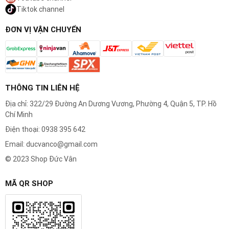
Tiktok channel
ĐƠN VỊ VẬN CHUYỂN
THÔNG TIN LIÊN HỆ
Địa chỉ: 322/29 Đường An Dương Vương, Phường 4, Quận 5, TP. Hồ
Chí Minh
Điện thoại: 0938 395 642
Email: ducvanco@gmail.com
Hiệu Suất Cạo Vượt Trội
© 2023 Shop Đức Vân
Một đầu cạo mới giúp duy trì hiệu suất cạo tối
MÃ QR SHOP
đa. Bạn chỉ cần ít đường cạo hơn để cạo sạch,
đồng nghĩa với việc giảm kích ứng và mang lại
sự thoải mái tuyệt vời cho làn da.