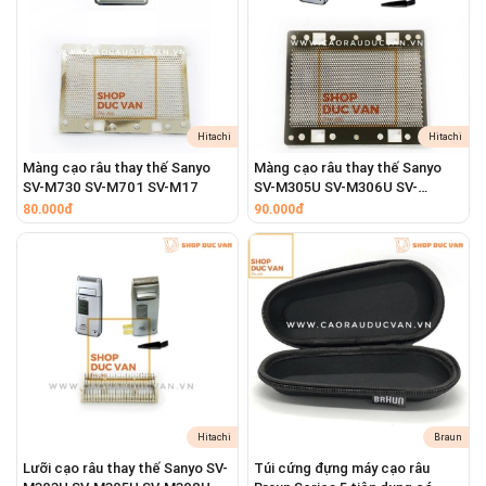
mỗi 18 tháng sử dụng. Trong khoảng thời gian
đó, máy cạo râu của bạn đã cắt trung bình hơn
6.000.000 sợi râu, và các bộ phận cắt kim loại
sẽ bắt đầu mòn đi một cách tự nhiên.
Hitachi
Hitachi
Màng cạo râu thay thế Sanyo
Màng cạo râu thay thế Sanyo
SV-M730 SV-M701 SV-M17
SV-M305U SV-M306U SV-
M308U
80.000đ
90.000đ
Hitachi
Braun
Lưỡi cạo râu thay thế Sanyo SV-
Túi cứng đựng máy cạo râu