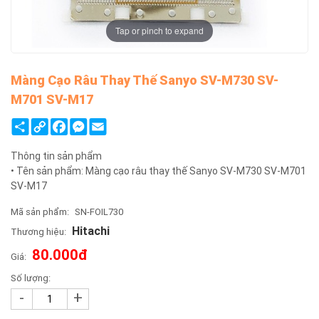
Tap or pinch to expand
Màng Cạo Râu Thay Thế Sanyo SV-M730 SV-
M701 SV-M17
Share
Copy
Facebook
Messenger
Email
Link
Thông tin sản phẩm
• Tên sản phẩm: Màng cạo râu thay thế Sanyo SV-M730 SV-M701
SV-M17
Mã sản phẩm:
SN-FOIL730
Hitachi
Thương hiệu:
80.000đ
Giá:
Số lượng:
-
+