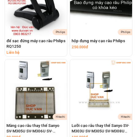
Philips
Philips
đế sạc đứng máy cạo râu Philips
hộp đựng máy cạo râu Philips
RQ1250
250.000đ
Liên hệ
Hitachi
Hitachi
Màng cạo râu thay thế Sanyo
Lưỡi cạo râu thay thế Sanyo SV-
SV-M305U SV-M306U SV-
M303U SV-M305U SV-M308U
M308U
SV-M730 SV-M701