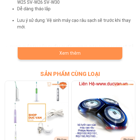
W25 SV-W26 SV-W30
Dễ dàng tháo lắp
Lưu ý sử dụng: Vệ sinh máy cạo râu sạch sẽ trước khi thay
mới.
⚠️ SHOP CHỈ BÁN SẢN PHẨM CHẤT LƯỢNG, BÁN ĐÚNG NHƯ MÔ TẢ
Xem thêm
⚠️ ĐỔI TRẢ MIỄN PHÍ NẾU DO LỖI CỦA SHOP
SẢN PHẨM CÙNG LOẠI
Dịch vụ khác
Có bán linh kiện, phụ kiện: màng cạo râu, lưỡi cạo râu, cục
sạc điện, cục chuyển nguồn của các hãng Philips, Braun,
Panasonic.
Có bán lưỡi tông đơ cắt tóc Codos.
Có bán đầu bàn chải điện Oral-B thay thế; cục sạc, dây sạc
Oral-B.
Có nhận thay pin, sửa chữa máy cạo râu, tông đơ, bàn chải
điện, bàn chải tăm nư
Philips
Philips