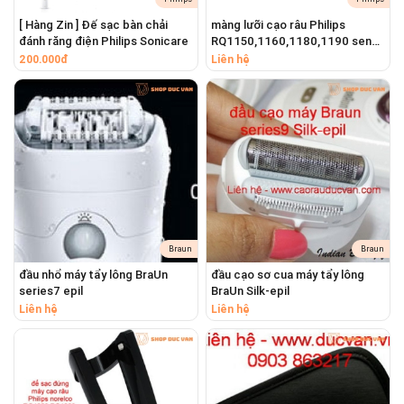
[ Hàng Zin ] Đế sạc bàn chải
màng lưỡi cạo râu Philips
đánh răng điện Philips Sonicare
RQ1150,1160,1180,1190 senso
#shopducvan #shopđứcvân
Touch 2D
200.000đ
Liên hệ
#mangcaorausanyo #mangthaythecaorausanyo #sanyosvm730
#sanyosvm701 #sanyosvm17
Braun
Braun
đầu nhổ máy tẩy lông BraUn
đầu cạo sơ cua máy tẩy lông
series7 epil
BraUn Silk-epil
Liên hệ
Liên hệ