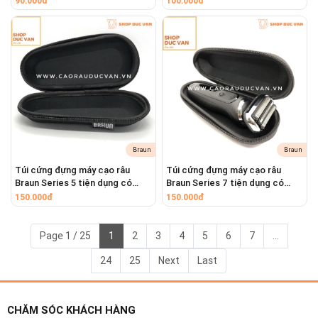
90.000đ
100.000đ
Braun
Braun
Túi cứng đựng máy cạo râu
Túi cứng đựng máy cạo râu
Braun Series 5 tiện dụng có
Braun Series 7 tiện dụng có
khóa kéo mang theo du lịch
khóa kéo mang theo du lịch
150.000đ
150.000đ
Page 1 / 25
1
2
3
4
5
6
7
...
24
25
Next
Last
CHĂM SÓC KHÁCH HÀNG