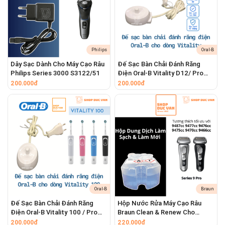
Dịch vụ của chúng tôi bao gồm:
Máy cạo râu, máy tỉa râu
Thay thế lưỡi dao cạo râu
Sửa chữa lỗi nguồn, motor, mạch điều khiển
Philips
Oral-B
Thay pin máy cạo râu
Dây Sạc Dành Cho Máy Cạo Râu
Đế Sạc Bàn Chải Đánh Răng
Philips Series 3000 S3122/51
Điện Oral-B Vitality D12/ Pro
Vệ sinh, bảo dưỡng máy cạo râu
500
200.000đ
200.000đ
Bàn chải điện
Thay pin bàn chải điện
Sửa chữa lỗi sạc, rung, motor
Thay thế đầu bàn chải
Tông đơ cắt tóc
Oral-B
Braun
Thay pin tông đơ
Đế Sạc Bàn Chải Đánh Răng
Hộp Nước Rửa Máy Cạo Râu
Sửa chữa lỗi nguồn, motor, mạch điều khiển
Điện Oral-B Vitality 100 / Pro
Braun Clean & Renew Cho
Thay thế phụ kiện tông đơ
100
Series 9 Pro
200.000đ
220.000đ