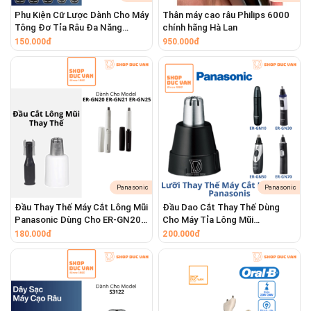
Sản phẩm đúng như hình ảnh thực tế – Cam kết chính hãng
Hitachi.
Phụ Kiện Cữ Lược Dành Cho Máy
Thân máy cạo râu Philips 6000
Tông Đơ Tỉa Râu Đa Năng
chính hãng Hà Lan
Philips Multigroom Series 5000
150.000đ
950.000đ
MG5910 MG5730 MG5720
SHOP CAM KẾT
✅
Sản phẩm đúng như hình ảnh và mô tả.
✅
Hàng mới, được kiểm tra kỹ lưỡng trước khi giao.
✅
Hỗ trợ tư vấn và giải đáp mọi thắc mắc của khách hàng.
Dịch vụ sửa chữa, thay pin, thay linh kiện
chuyên nghiệp cho các thiết bị chăm sóc cá
Panasonic
Panasonic
nhân
Đầu Thay Thế Máy Cắt Lông Mũi
Đầu Dao Cắt Thay Thế Dùng
Panasonic Dùng Cho ER-GN20,
Cho Máy Tỉa Lông Mũi
Bạn đang gặp sự cố với chiếc máy cạo râu, bàn chải điện,
ER-GN21, ER-GN25
Panasonic ER-GN12 ER-GN11
180.000đ
200.000đ
tông đơ cắt tóc hay máy cạo body yêu quý của mình?
ER-GN10 ER-GN30 ER-GN50 ER-
GN70
Đừng lo lắng! Chúng tôi cung cấp dịch vụ sửa chữa, thay
pin và thay thế linh kiện
GIÁ CẢ HỢP LÝ
cho tất cả các
thương hiệu phổ biến trên thị trường.