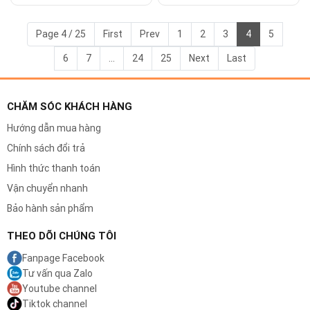
Máy nhổ lông, máy cạo toàn thân
Page 4 / 25
First
Prev
1
2
3
4
5
6
7
...
24
25
Next
Last
Sửa chữa lỗi nguồn, motor, nhíp gắp
Thay pin máy nhổ lông
Vệ sinh, bảo dưỡng máy nhổ lông
CHĂM SÓC KHÁCH HÀNG
Hướng dẫn mua hàng
Máy tăm nước:
Chính sách đổi trả
Sửa chữa lỗi nguồn, bơm nước, mạch điều khiển
Hình thức thanh toán
Thay pin máy tăm nước (nếu có)
Vận chuyển nhanh
Vệ sinh, bảo dưỡng máy tăm nước
Bảo hành sản phẩm
Cam kết của chúng tôi:
THEO DÕI CHÚNG TÔI
Linh kiện thay thế chính hãng, đảm bảo chất lượng.
Fanpage Facebook
Kỹ thuật viên giàu kinh nghiệm, tay nghề cao.
Tư vấn qua Zalo
Quy trình sửa chữa đơn giản, nhanh chóng.
Youtube channel
Giá cả cạnh tranh, minh bạch.
Tiktok channel