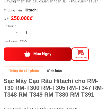
• Chứng nhận: Đạt tiêu chuẩn an toàn JET - PSE của Nhật Bản.
Hitachi
Thương hiệu:
250.000đ
Giá:
Số lượng:
-
+
Lượt xem:
1256
Mua Ngay
Thêm Vào Giỏ
Thông tin sản phẩm
Bình luận
Sạc Máy Cạo Râu Hitachi cho RM-
T30 RM-T300 RM-T305 RM-T347 RM-
T348 RM-T349 RM-T380 RM-T391