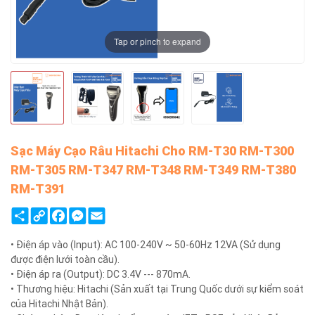
Tap or pinch to expand
Sạc Máy Cạo Râu Hitachi Cho RM-T30 RM-T300
RM-T305 RM-T347 RM-T348 RM-T349 RM-T380
RM-T391
Share
Copy
Facebook
Messenger
Email
Link
• Điện áp vào (Input): AC 100-240V ~ 50-60Hz 12VA (Sử dụng
được điện lưới toàn cầu).
• Điện áp ra (Output): DC 3.4V --- 870mA.
• Thương hiệu: Hitachi (Sản xuất tại Trung Quốc dưới sự kiểm soát
của Hitachi Nhật Bản).