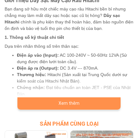
Giới Thiệu Dây Sạc Máy Cạo Râu Hitachi
Bạn đang sở hữu một chiếc máy cạo râu Hitachi bền bỉ nhưng
chẳng may làm mất dây sạc hoặc sạc cũ bị hỏng?
Dây sạc
Hitachi
chính là phụ kiện thay thế hoàn hảo, đảm bảo nguồn điện
ổn định và bảo vệ tuổi thọ pin cho thiết bị của bạn.
1. Thông số kỹ thuật chi tiết
Dựa trên nhãn thông số trên thân sạc:
Điện áp vào (Input):
AC 100-240V ~ 50-60Hz 12VA (Sử
dụng được điện lưới toàn cầu).
Điện áp ra (Output):
DC 3.4V --- 870mA.
Thương hiệu:
Hitachi (Sản xuất tại Trung Quốc dưới sự
kiểm soát của Hitachi Nhật Bản).
Chứng nhận:
Đạt tiêu chuẩn an toàn JET - PSE của Nhật
Bản.
Xem thêm
2. Danh sách các dòng máy tương thích
Sản phẩm được thiết kế đặc biệt với đầu cắm 2 lỗ đặc trưng,
tương thích hoàn toàn với các model máy cạo râu Hitachi sau:
SẢN PHẨM CÙNG LOẠI
Dòng RM-T:
RM-T30, RM-T300, RM-T305, RM-T347, RM-
T348, RM-T349, RM-T380, RM-T391, RM-T393, RM-T397,