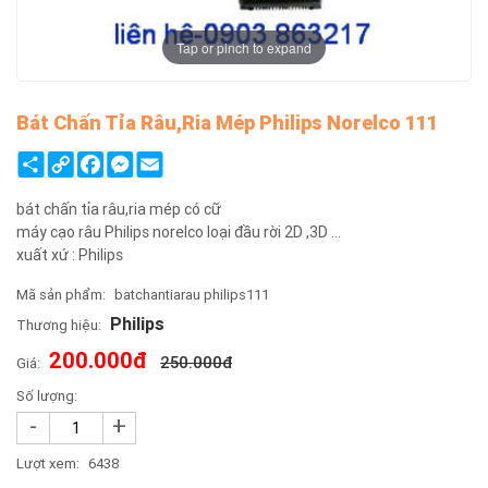
Tap or pinch to expand
Bát Chấn Tỉa Râu,ria Mép Philips Norelco 111
Share
Copy
Facebook
Messenger
Email
Link
bát chấn tỉa râu,ria mép có cữ
máy cạo râu Philips norelco loại đầu rời 2D ,3D ...
xuất xứ : Philips
Mã sản phẩm:
batchantiarau philips111
Philips
Thương hiệu:
200.000đ
250.000đ
Giá:
Số lượng:
-
+
Lượt xem:
6438