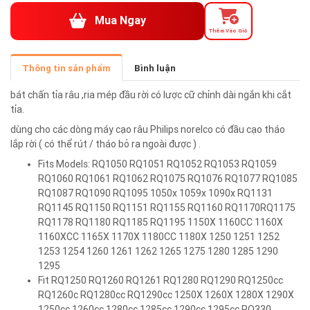
Mua Ngay
Thêm Vào Giỏ
Thông tin sản phẩm
Bình luận
bát chấn tỉa râu ,ria mép đầu rời có lược cữ chỉnh dài ngắn khi cắt
tỉa.
dùng cho các dòng máy cạo râu Philips norelco có đầu cạo tháo
lắp rời ( có thể rút / tháo bỏ ra ngoài được ) .
Fits Models: RQ1050 RQ1051 RQ1052 RQ1053 RQ1059
RQ1060 RQ1061 RQ1062 RQ1075 RQ1076 RQ1077 RQ1085
RQ1087 RQ1090 RQ1095 1050x 1059x 1090x RQ1131
RQ1145 RQ1150 RQ1151 RQ1155 RQ1160 RQ1170RQ1175
RQ1178 RQ1180 RQ1185 RQ1195 1150X 1160CC 1160X
1160XCC 1165X 1170X 1180CC 1180X 1250 1251 1252
1253 1254 1260 1261 1262 1265 1275 1280 1285 1290
1295
Fit RQ1250 RQ1260 RQ1261 RQ1280 RQ1290 RQ1250cc
RQ1260c RQ1280cc RQ1290cc 1250X 1260X 1280X 1290X
1250cc 1260cc 1280cc 1285cc 1290cc 1295cc RQ330