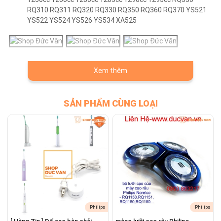
RQ310 RQ311 RQ320 RQ330 RQ350 RQ360 RQ370 YS521
YS522 YS524 YS526 YS534 XA525
Xem thêm
SẢN PHẨM CÙNG LOẠI
Philips
Philips