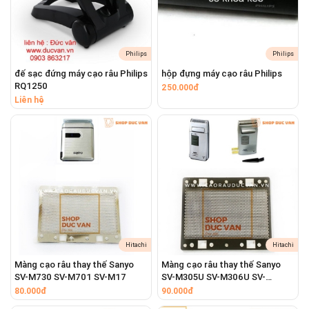
Email :
ducvanco@gmail.com
Khách đến mua trực tiếp, có giao hàng toàn quốc, nhận hàng trả
Philips
Philips
tiền.
đế sạc đứng máy cạo râu Philips
hộp đựng máy cạo râu Philips
Hoặc chuyển khoản tùy ý
RQ1250
250.000đ
Liên hệ
Ngân hàng : Vietcombank .chi nhánh Q5 ,Tp HCM
Số TK : 05 11 00 37 63 522
Chủ TK : Trần Minh Đức
Đức Vân
luôn giữ uy tín bất cứ đâu
Hãy lưu địa chỉ này cho người thân
Hitachi
Hitachi
www.ducvan.vn
Màng cạo râu thay thế Sanyo
Màng cạo râu thay thế Sanyo
www.maycaorau.com.vn
SV-M730 SV-M701 SV-M17
SV-M305U SV-M306U SV-
M308U
80.000đ
90.000đ
cảm ơn đã quan tâm và lưu nhớ