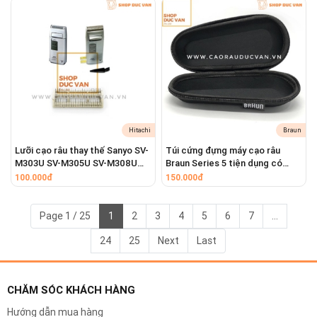
Hitachi
Braun
Lưỡi cạo râu thay thế Sanyo SV-
Túi cứng đựng máy cạo râu
M303U SV-M305U SV-M308U
Braun Series 5 tiện dụng có
SV-M730 SV-M701
khóa kéo mang theo du lịch
100.000đ
150.000đ
Page 1 / 25
1
2
3
4
5
6
7
...
24
25
Next
Last
CHĂM SÓC KHÁCH HÀNG
Hướng dẫn mua hàng