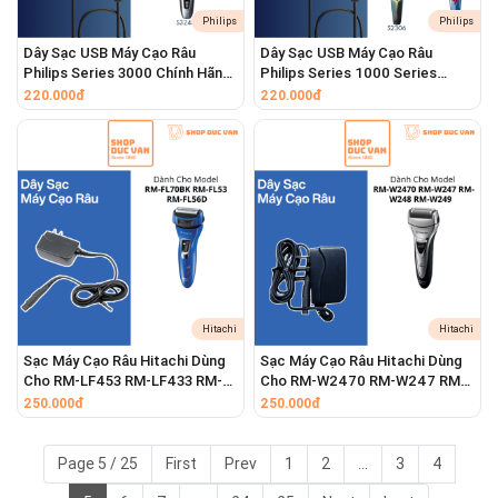
Philips
Philips
Dây Sạc USB Máy Cạo Râu
Dây Sạc USB Máy Cạo Râu
Philips Series 3000 Chính Hãng
Philips Series 1000 Series
S3108 S3208 S3243 S3242
2000 Chính Hãng S1103 S1112
220.000đ
220.000đ
S1113 S1115 S1118 S1213
S1301 S2306 S2308 S2313
S2318
Hitachi
Hitachi
Sạc Máy Cạo Râu Hitachi Dùng
Sạc Máy Cạo Râu Hitachi Dùng
Cho RM-LF453 RM-LF433 RM-
Cho RM-W2470 RM-W247 RM-
FL70BK RM-FL53 RM-LF800 RM-
W248 RM-W249 RM-F405 RM-
250.000đ
250.000đ
FL56D
F417
Page 5 / 25
First
Prev
1
2
...
3
4