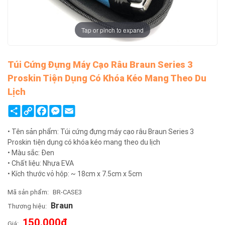
Tap or pinch to expand
Túi Cứng Đựng Máy Cạo Râu Braun Series 3
Proskin Tiện Dụng Có Khóa Kéo Mang Theo Du
Lịch
Share
Copy
Facebook
Messenger
Email
Link
• Tên sản phẩm: Túi cứng đựng máy cạo râu Braun Series 3
Proskin tiện dụng có khóa kéo mang theo du lịch
• Màu sắc: Đen
• Chất liệu: Nhựa EVA
• Kích thước vỏ hộp: ~ 18cm x 7.5cm x 5cm
Mã sản phẩm:
BR-CASE3
Braun
Thương hiệu:
150.000đ
Giá: