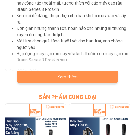
hay công tác thoải mái, tương thích với các máy cạo râu
Braun Series 3 Proskin.
Kéo mở dễ dàng, thuận tiện cho bạn khi bỏ máy vào và lấy
ra.
Đơn giản nhưng thanh lịch, hoàn hảo cho những ai thường
xuyên đi công tác, du lịch.
Một lựa chọn quà tặng tuyệt vời cho bạn trai, anh chồng,
người yêu.
Hộp đựng máy cạo râu này vừa kích thước của máy cạo râu
Braun Series 3 Proskin sau:
310s , 300s , 340s
Xem thêm
3080s , 3040s , 3010s , 3010BT , 3090cc , 3070cc , 3050cc , 3020s ,
3000s , 3000BT
Lưu ý : Cho phép sai lệch 0.5cm-2cm do được đo thủ công
SẢN PHẨM CÙNG LOẠI
⚠️ SHOP CHỈ BÁN SẢN PHẨM CHẤT LƯỢNG, BÁN ĐÚNG NHƯ MÔ TẢ