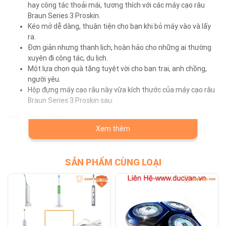
hay công tác thoải mái, tương thích với các máy cạo râu
Braun Series 3 Proskin.
Kéo mở dễ dàng, thuận tiện cho bạn khi bỏ máy vào và lấy
ra.
Đơn giản nhưng thanh lịch, hoàn hảo cho những ai thường
xuyên đi công tác, du lịch.
Một lựa chọn quà tặng tuyệt vời cho bạn trai, anh chồng,
người yêu.
Hộp đựng máy cạo râu này vừa kích thước của máy cạo râu
Braun Series 3 Proskin sau:
310s , 300s , 340s
Xem thêm
3080s , 3040s , 3010s , 3010BT , 3090cc , 3070cc , 3050cc , 3020s ,
3000s , 3000BT
Lưu ý : Cho phép sai lệch 0.5cm-2cm do được đo thủ công
SẢN PHẨM CÙNG LOẠI
⚠️ SHOP CHỈ BÁN SẢN PHẨM CHẤT LƯỢNG, BÁN ĐÚNG NHƯ MÔ TẢ