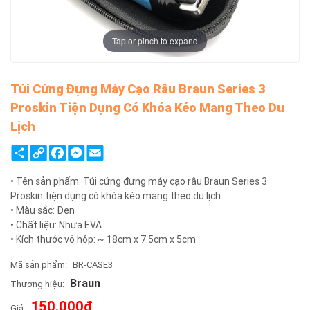
Tap or pinch to expand
Túi Cứng Đựng Máy Cạo Râu Braun Series 3
Proskin Tiện Dụng Có Khóa Kéo Mang Theo Du
Lịch
Share
Copy
Facebook
Messenger
Email
Link
• Tên sản phẩm: Túi cứng đựng máy cạo râu Braun Series 3
Proskin tiện dụng có khóa kéo mang theo du lịch
• Màu sắc: Đen
• Chất liệu: Nhựa EVA
• Kích thước vỏ hộp: ~ 18cm x 7.5cm x 5cm
Mã sản phẩm:
BR-CASE3
Braun
Thương hiệu:
150.000đ
Giá: