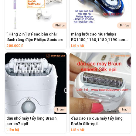
⚠️ ĐỔI TRẢ MIỄN PHÍ NẾU DO LỖI CỦA SHOP
Dịch vụ khác
Philips
Philips
Có bán linh kiện, phụ kiện: màng cạo râu, lưỡi cạo râu, cục
[ Hàng Zin ] Đế sạc bàn chải
màng lưỡi cạo râu Philips
sạc điện, cục chuyển nguồn của các hãng Philips, Braun,
đánh răng điện Philips Sonicare
RQ1150,1160,1180,1190 senso
Panasonic.
Touch 2D
200.000đ
Liên hệ
Có bán lưỡi tông đơ cắt tóc Codos.
Có bán đầu bàn chải điện Oral-B thay thế; cục sạc, dây sạc
Oral-B.
Có nhận thay pin, sửa chữa máy cạo râu, tông đơ, bàn chải
điện, bàn chải tăm nước, máy nhổ lông cho các hãng Braun,
Pansonic, Philips.
Có nhận sửa chữa máy xông hơi mặt cầm tay mini, máy xịt
khoáng cầm tay mini
Braun
Braun
đầu nhổ máy tẩy lông BraUn
đầu cạo sơ cua máy tẩy lông
#shopducvan #shopđứcvân
series7 epil
BraUn Silk-epil
#tuidungmaycaoraubraun #hopdungmaycaoraubraun
Liên hệ
Liên hệ