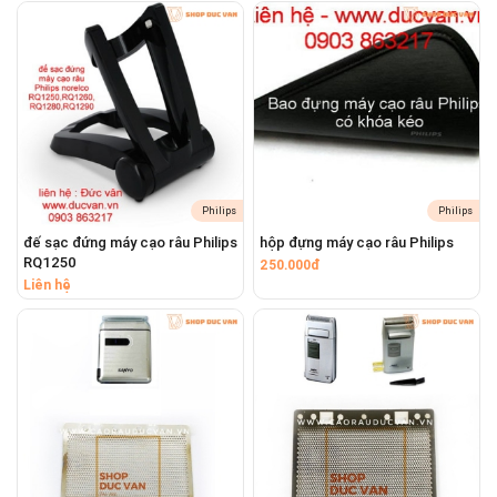
#hopdungmaycaoraudulich
#hopdungmaycaorauchongnuoc #hopdungbaovemaycaorau
#tuidungbaovemaycaorau
Philips
Philips
đế sạc đứng máy cạo râu Philips
hộp đựng máy cạo râu Philips
RQ1250
250.000đ
Liên hệ