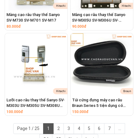
Hitachi
Hitachi
Màng cạo râu thay thế Sanyo
Màng cạo râu thay thế Sanyo
SV-M730 SV-M701 SV-M17
SV-M305U SV-M306U SV-
M308U
80.000đ
90.000đ
Hitachi
Braun
Lưỡi cạo râu thay thế Sanyo SV-
Túi cứng đựng máy cạo râu
M303U SV-M305U SV-M308U
Braun Series 5 tiện dụng có
SV-M730 SV-M701
khóa kéo mang theo du lịch
100.000đ
150.000đ
Page 1 / 25
1
2
3
4
5
6
7
...