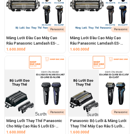
Panasonic
Panasonic
Màng Lưới Đầu Cạo Máy Cạo
Màng Lưới Đầu Cạo Máy Cạo
Râu Panasonic Lamdash ES-
Râu Panasonic Lamdash ES-
CLV9A ES-CLV9B ES-CLV9C ES-
CLV7A ES-CLV7B ES-CLV7C ES-
1.600.000đ
1.600.000đ
CLV9D ES-CLV9E ES-CLV9F ES-
CLV7G ES-CLV7H ES-CLV7U ES-
CLV9U ES-CLV9CX ES-CLV9DX
CLV7T ES-CLV7F
Panasonic
Panasonic
Màng Lưỡi Thay Thế Panasonic
Panasonic Bộ Lưỡi & Màng Lưới
Cho Máy Cạo Râu 5 Lưỡi ES-
Thay Thế Máy Cạo Râu 5 Lưỡi
LVG8 ES-NLV68 ES-LV67 ES-
ES-LV5B ES-CLV5E ES-CLV5F ES-
1.600.000đ
1.600.000đ