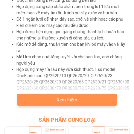
Được làm bằng EVA cứng, sử dụng bền lâu
Hộp đựng cứng cáp chắc chắn , bên trong lót 1 lớp mút
mềm bảo vệ máy tỉa râu tránh bị trầy xước và bụi bẩn
Có 1 ngăn lưới để nhét dây sạc, chổi vệ sinh hoặc các phụ
kiện đi kèm cho máy cạo râu đều được
Hộp đựng tiện dụng gọn gàng nhưng thanh lịch, hoàn hảo
cho những ai thường xuyên đi công tác, du lịch.
Kéo mở dễ dàng, thuận tiện cho bạn khi bỏ máy vào và lấy
ra
Một lựa chọn quà tặng tuyệt vời cho bạn trai, anh chồng,
người yêu
Hộp đựng máy tỉa râu này vừa kích thước 1 số model
OneBlade sau: QP2620/10 QP2620/20 QP2620/23
QP2620/25 QP2620/30 QP2620/65 QP2630/21 QP2630/30
QP2630/60 QP2630/70 QP2630/72 QP2630/75 QP2630/85
Xem thêm
Thông tin sản phẩm
Tên sản phẩm: Túi cứng đựng máy tỉa râu Philips OneBlade
SẢN PHẨM CÙNG LOẠI
Face + Body QP2620 QP2630 đựng được dây sạc, chống va
đập, tiện dụng mang du lịch