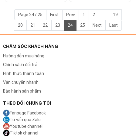
LVK8 ES-NLV98
CLV5T
Page 24 / 25
First
Prev
1
2
...
19
20
21
22
23
24
25
Next
Last
CHĂM SÓC KHÁCH HÀNG
Hướng dẫn mua hàng
Chính sách đổi trả
Hình thức thanh toán
Vận chuyển nhanh
Bảo hành sản phẩm
THEO DÕI CHÚNG TÔI
Fanpage Facebook
Tư vấn qua Zalo
Youtube channel
Tiktok channel