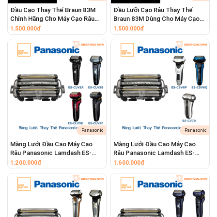
Đầu Cạo Thay Thế Braun 83M
Đầu Lưỡi Cạo Râu Thay Thế
Chính Hãng Cho Máy Cạo Râu
Braun 83M Dùng Cho Máy Cạo
Series 8 8413s 8417s 8513s
Râu Series 8 8320s 8325s
1.500.000đ
1.500.000đ
8517s 8519s
8330s 8340s
Panasonic
Panasonic
Màng Lưới Đầu Cạo Máy Cạo
Màng Lưới Đầu Cạo Máy Cạo
Râu Panasonic Lamdash ES-
Râu Panasonic Lamdash ES-
CLV5A ES-CLV5B ES-CLV5C ES-
CSV6N ES-CSV6P ES-CSV6Q
1.200.000đ
1.600.000đ
CLV5D ES-CLV5E ES-CLV5F ES-
ES-CV70
CLV5G ES-CLV5H ES-CLV5T ES-
CLV5U