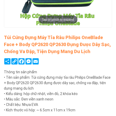
Tap or pinch to expand
Túi Cứng Đựng Máy Tỉa Râu Philips OneBlade
Face + Body QP2620 QP2630 Đựng Được Dây Sạc,
Chống Va Đập, Tiện Dụng Mang Du Lịch
Share
Copy
Facebook
Messenger
Email
Link
Thông tin sản phẩm
• Tên sản phẩm: Túi cứng đựng máy tỉa râu Philips OneBlade Face
+ Body QP2620 QP2630 đựng được dây sạc, chống va đập, tiện
dụng mang du lịch
• Kiểu dáng: hộp chữ nhật, viền đỏ, 2 khóa kéo
• Màu sắc: Đen viền xanh neon
• Chất liệu: Nhựa EVA
• Kích thước vỏ hộp: ~ 6.5cm x 11cm x 19cm