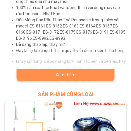
được hiệu quả như máy mới
100% sản xuất tại Nhật và tương thích với dòng máy cạo
râu Panasonic Nhật Bản
Đầu Màng Cạo Râu Thay Thế Panasonic tương thích với
model: ES-8161 ES-8162 ES-8163 ES-8164 ES-8167 ES-
8168 ES-8171 ES-8172 ES-8175 ES-8176 ES-8191 ES-8195
ES-8196 ES-8992 ES-8993
Dễ dàng tháo lắp, thay mới
Đây là sự lựa chọn tốt giải quyết vấn đề linh kiện bị hư hỏng.
Lưu ý sử dụng: Để bộ màng lưỡi luôn sắc bén và bền lâu, hãy
vệ sinh sạch sẽ cho máy sau mỗi lần cạo.
Xem thêm
⚠️ CAM KẾT CHẤT LƯỢNG SẢN PHẨM ĐÚNG NHƯ MÔ TẢ
SẢN PHẨM CÙNG LOẠI
⚠️ ĐỔI TRẢ MIỄN PHÍ NẾU DO LỖI CỦA SHOP
Dịch vụ khác
Có bán linh kiện, phụ kiện: màng cạo râu, lưỡi cạo râu, cục