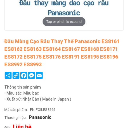
Tap or pinch to expand
Đầu Màng Cạo Râu Thay Thế Panasonic ES8161
ES8162 ES8163 ES8164 ES8167 ES8168 ES8171
ES8172 ES8175 ES8176 ES8191 ES8195 ES8196
ES8992 ES8993
Share
Copy
Facebook
Messenger
Email
Link
Thông tin sản phẩm
• Màu sắc: Màu bạc
• Xuất xứ: Nhật Bản ( Made In Japan )
Mã sản phẩm:
PN-FOILES8161
Panasonic
Thương hiệu:
Liên hệ
Giá: