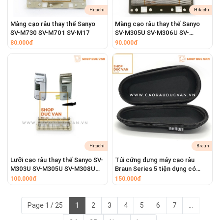
Hitachi
Hitachi
Màng cạo râu thay thế Sanyo
Màng cạo râu thay thế Sanyo
SV-M730 SV-M701 SV-M17
SV-M305U SV-M306U SV-
M308U
80.000đ
90.000đ
Hitachi
Braun
Lưỡi cạo râu thay thế Sanyo SV-
Túi cứng đựng máy cạo râu
M303U SV-M305U SV-M308U
Braun Series 5 tiện dụng có
SV-M730 SV-M701
khóa kéo mang theo du lịch
100.000đ
150.000đ
Page 1 / 25
1
2
3
4
5
6
7
...