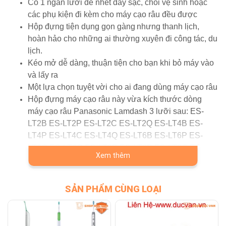
Có 1 ngăn lưới để nhét dây sạc, chổi vệ sinh hoặc
các phụ kiện đi kèm cho máy cạo râu đều được
Hộp đựng tiện dụng gọn gàng
nhưng thanh lịch,
hoàn hảo cho những ai thường xuyên đi công tác, du
lịch.
Kéo mở dễ dàng, thuận tiện cho bạn khi bỏ máy vào
và lấy ra
Một lựa chọn tuyệt vời cho ai đang dùng máy cạo râu
Hộp đựng máy cạo râu này vừa kích thước dòng
máy cạo râu Panasonic Lamdash 3 lưỡi sau: ES-
LT2B ES-LT2P ES-LT2C ES-LT2Q ES-LT4B ES-
LT4P ES-LT4C ES-LT4Q ES-LT6B ES-LT6P ES-
LT6C ES-LT6Q ES-LT8B ES-LT8P ES-LT8C ES-
Xem thêm
LT8Q
SẢN PHẨM CÙNG LOẠI
Thông tin sản phẩm
Tên sản phẩm: Hộp Đựng Máy Cạo Râu Panasonic
Lamdash 3 Lưỡi ES-LT2C ES-LT4C ES-LT6C ES-