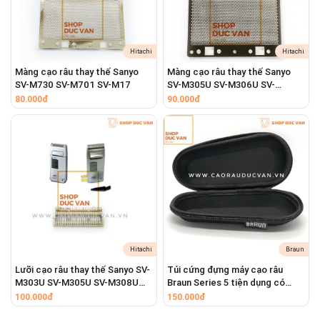
Hitachi
Hitachi
Màng cạo râu thay thế Sanyo
Màng cạo râu thay thế Sanyo
SV-M730 SV-M701 SV-M17
SV-M305U SV-M306U SV-
M308U
80.000đ
90.000đ
Hitachi
Braun
Lưỡi cạo râu thay thế Sanyo SV-
Túi cứng đựng máy cạo râu
M303U SV-M305U SV-M308U
Braun Series 5 tiện dụng có
SV-M730 SV-M701
khóa kéo mang theo du lịch
100.000đ
150.000đ