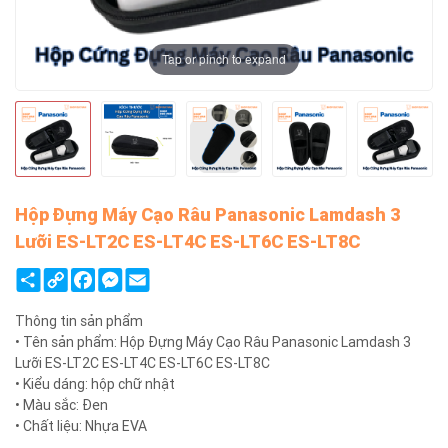
Tap or pinch to expand
Hộp Đựng Máy Cạo Râu Panasonic Lamdash 3
Lưỡi ES-LT2C ES-LT4C ES-LT6C ES-LT8C
Share
Copy
Facebook
Messenger
Email
Link
Thông tin sản phẩm
• Tên sản phẩm: Hộp Đựng Máy Cạo Râu Panasonic Lamdash 3
Lưỡi ES-LT2C ES-LT4C ES-LT6C ES-LT8C
• Kiểu dáng: hộp chữ nhật
• Màu sắc: Đen
• Chất liệu: Nhựa EVA