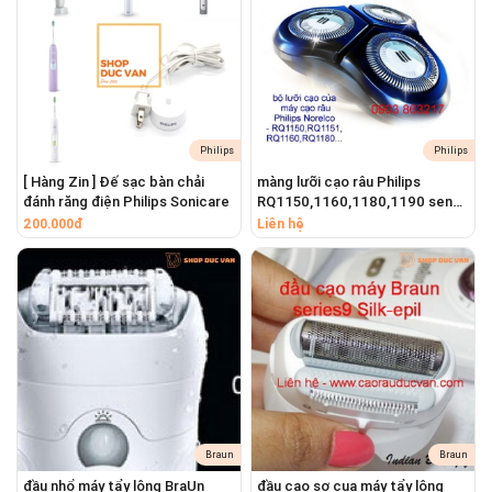
LT8C
Kiểu dáng: hộp chữ nhật
Màu sắc:
Đen
Chất liệu: Nhựa EVA
Kích thước vỏ hộp: ~ 18cm x 8cm x 7cm
Trọng lượng:
93
g
Philips
Philips
Lưu ý : Cho phép sai lệch 0.5cm-1cm do được đo thủ
[ Hàng Zin ] Đế sạc bàn chải
màng lưỡi cạo râu Philips
công
đánh răng điện Philips Sonicare
RQ1150,1160,1180,1190 senso
Touch 2D
200.000đ
Liên hệ
Braun
Braun
đầu nhổ máy tẩy lông BraUn
đầu cạo sơ cua máy tẩy lông