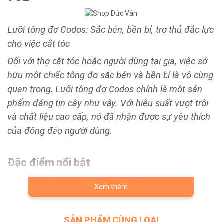
Lưỡi tông đơ Codos: Sắc bén, bền bỉ, trợ thủ đắc lực
cho việc cắt tóc
Đối với thợ cắt tóc hoặc người dùng tại gia, việc sở
hữu một chiếc tông đơ sắc bén và bền bỉ là vô cùng
quan trọng. Lưỡi tông đơ Codos chính là một sản
phẩm đáng tin cậy như vậy. Với hiệu suất vượt trội
và chất liệu cao cấp, nó đã nhận được sự yêu thích
của đông đảo người dùng.
Đặc điểm nổi bật
Sắc bén
: Lưỡi dao Codos được làm từ thép
Xem thêm
không gỉ cao cấp, trải qua quá trình mài giũa
và xử lý sắc bén tỉ mỉ, có thể dễ dàng cắt đứt
SẢN PHẨM CÙNG LOẠI
mọi loại tóc, đảm bảo quá trình cắt tóc diễn