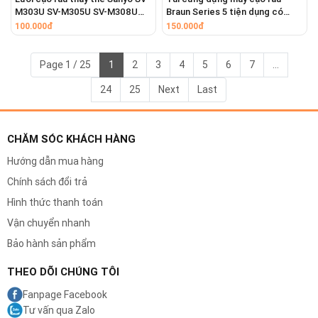
M303U SV-M305U SV-M308U
Braun Series 5 tiện dụng có
Cách thay lưỡi dao
SV-M730 SV-M701
khóa kéo mang theo du lịch
100.000đ
150.000đ
Việc thay thế lưỡi dao Codos rất đơn giản:
Page 1 / 25
1
2
3
4
5
6
7
...
Tắt nguồn điện của tông đơ.
24
25
Next
Last
Tháo lưỡi dao cũ ra khỏi tông đơ.
Đặt lưỡi dao mới vào đúng vị trí lắp, nhẹ nhàng
ấn vào là xong.
CHĂM SÓC KHÁCH HÀNG
Hướng dẫn mua hàng
Chính sách đổi trả
L
ư
u ý
Hình thức thanh toán
Để duy trì độ sắc bén của lưỡi dao và kéo dài
Vận chuyển nhanh
tuổi thọ sử dụng, vui lòng vệ sinh và bôi trơn
Bảo hành sản phẩm
lưỡi dao thường xuyên.
THEO DÕI CHÚNG TÔI
Không sử dụng chất lỏng ăn mòn để vệ sinh
lưỡi dao.
Fanpage Facebook
Tư vấn qua Zalo
Hãy cẩn thận khi thay thế lưỡi dao để tránh bị