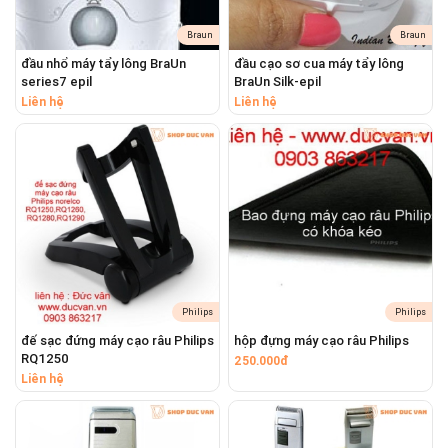
Braun
Braun
Tương thích
đầu nhổ máy tẩy lông BraUn
đầu cạo sơ cua máy tẩy lông
series7 epil
BraUn Silk-epil
Lưỡi dao Codos phù hợp với nhiều mẫu tông đơ
Liên hệ
Liên hệ
Codos sau:
Codos T10
Codos CHC-905
Codos CHC-922
Codos CHC-923
Codos CHC-929
Philips
Philips
Codos CHC-932
đế sạc đứng máy cạo râu Philips
hộp đựng máy cạo râu Philips
RQ1250
250.000đ
Nếu bạn không chắc liệu tông đơ của mình có phù
Liên hệ
hợp hay không, bạn có thể tham khảo ý kiến của
bộ phận chăm sóc khách hàng hoặc xem hướng