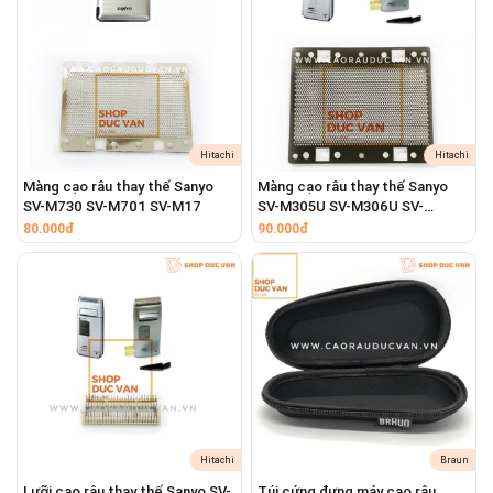
dẫn sử dụng sản phẩm.
Hitachi
Hitachi
Màng cạo râu thay thế Sanyo
Màng cạo râu thay thế Sanyo
SV-M730 SV-M701 SV-M17
SV-M305U SV-M306U SV-
M308U
80.000đ
90.000đ
Hitachi
Braun
Lưỡi cạo râu thay thế Sanyo SV-
Túi cứng đựng máy cạo râu