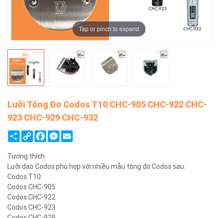
Tap or pinch to expand
Lưỡi Tông Đơ Codos T10 CHC-905 CHC-922 CHC-
923 CHC-929 CHC-932
Share
Copy
Facebook
Messenger
Email
Link
Tương thích
Lưỡi dao Codos phù hợp với nhiều mẫu tông đơ Codos sau:
Codos T10
Codos CHC-905
Codos CHC-922
Codos CHC-923
Codos CHC-929