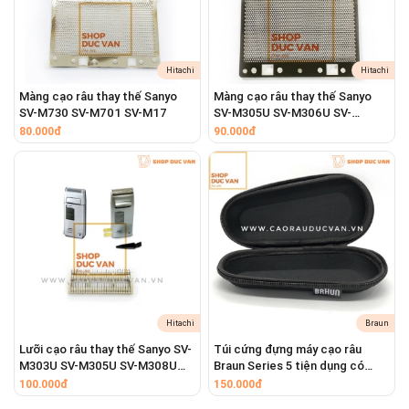
Hitachi
Hitachi
Màng cạo râu thay thế Sanyo
Màng cạo râu thay thế Sanyo
SV-M730 SV-M701 SV-M17
SV-M305U SV-M306U SV-
M308U
80.000đ
90.000đ
Hitachi
Braun
Lưỡi cạo râu thay thế Sanyo SV-
Túi cứng đựng máy cạo râu
M303U SV-M305U SV-M308U
Braun Series 5 tiện dụng có
SV-M730 SV-M701
khóa kéo mang theo du lịch
100.000đ
150.000đ