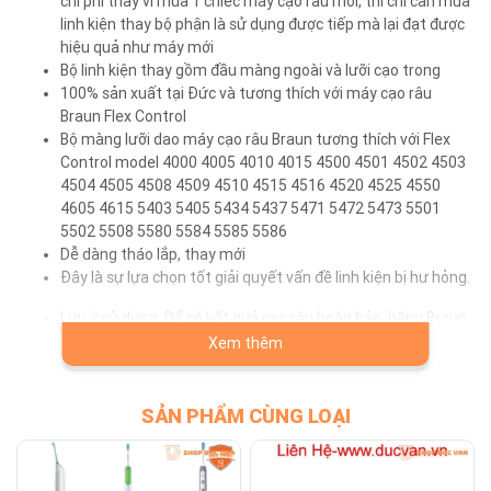
chi phí thay vì mua 1 chiếc máy cạo râu mới, thì chỉ cần mua
linh kiện thay bộ phận là sử dụng được tiếp mà lại đạt được
hiệu quả như máy mới
Bộ linh kiện thay gồm đầu màng ngoài và lưỡi cạo trong
100% sản xuất tại Đức và tương thích với máy cạo râu
Braun Flex Control
Bộ màng lưỡi dao máy cạo râu Braun tương thích với Flex
Control model 4000 4005 4010 4015 4500 4501 4502 4503
4504 4505 4508 4509 4510 4515 4516 4520 4525 4550
4605 4615 5403 5405 5434 5437 5471 5472 5473 5501
5502 5508 5580 5584 5585 5586
Dễ dàng tháo lắp, thay mới
Đây là sự lựa chọn tốt giải quyết vấn đề linh kiện bị hư hỏng.
Lưu ý sử dụng: Để có kết quả cạo râu hoàn hảo, hãng Braun
khuyến nghị thay đầu màng lưỡi cạo râu mỗi 18 tháng / lần.
Xem thêm
SẢN PHẨM CÙNG LOẠI