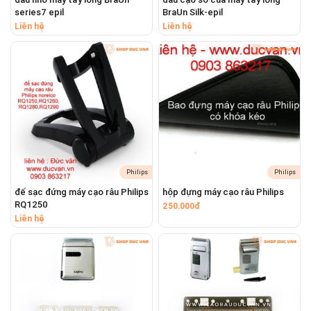
#dauthaythemaycaoraubraunflexcontrol
series7 epil
BraUn Silk-epil
#daucatthaythemaycaoraubraunflexcontrol
Liên hệ
Liên hệ
#dauthaymangluoimaycaoraubraunflexcontrol
#luoidaothaythemaycaoraubraunflexcontrol
#luoidaocaorauthaythebraunflexcontrol
#mangluoidaomaycaoraubraunflexcontrol
#maycaoraubraunflexcontrol
Philips
Philips
đế sạc đứng máy cạo râu Philips
hộp đựng máy cạo râu Philips
RQ1250
250.000đ
Liên hệ