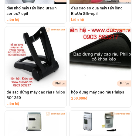
Có nhận sửa pin, sửa chữa máy tăm nước Waterpik, máy
tăm nước Oral-B, máy tăm nước Philips
đầu nhổ máy tẩy lông BraUn
đầu cạo sơ cua máy tẩy lông
Có nhận sửa pin, sửa chữa máy xông hơi mặt cầm tay mini
series7 epil
BraUn Silk-epil
Liên hệ
Liên hệ
#shopducvan #shopđứcvân
#dauthaythemaycaoraubraunflexxp
#dauthaythemaycaoraubraunflexxpiisystem
#daucatthaythemaycaoraubraunflexxp
#daucatthaythemaycaoraubraunflexxpiisystem
#dauthaymangluoimaycaoraubraunflexxp
#daucatthaythemaycaoraubraunflexxpiisystem
#luoidaothaythemaycaoraubraunflexxp
Philips
Philips
#luoidaothaythemaycaoraubraunflexxpiisystem
đế sạc đứng máy cạo râu Philips
hộp đựng máy cạo râu Philips
#luoidaocaorauthaythebraunflexxp
RQ1250
250.000đ
#luoidaocaorauthaythebraunflexxpiisystem
Liên hệ
#mangluoidaomaycaoraubraunflexxp
#mangluoidaomaycaoraubraunflexxpiisystem
#braunflexxp5600 #braunflexxp5615 #braunflexxp5611
#braunflexxp5612 #braunflexxp5613 #braunflexxp5663
#braunflexxp5610 #braunflexxp5614 #braunflexxp5665