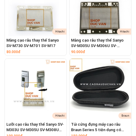
#braunflexxp5719 #braunflexxp5720 #braunflexxp5721
#braunflexxp5723 #braunflexxp5691 #braunflexxp5770
#braunflexxp5771 #braunflexxp5573 #braunflexxp5774
#braunflexxp5775 #braunflexxp5776 #braunflexxp5715
#braunflexxp5716 #braunflexxp5790 #braunflexxp5724
Hitachi
Hitachi
#braunflexxp5722 #braunflexxp5325
Màng cạo râu thay thế Sanyo
Màng cạo râu thay thế Sanyo
SV-M730 SV-M701 SV-M17
SV-M305U SV-M306U SV-
M308U
80.000đ
90.000đ
Hitachi
Braun
Lưỡi cạo râu thay thế Sanyo SV-
Túi cứng đựng máy cạo râu
M303U SV-M305U SV-M308U
Braun Series 5 tiện dụng có
SV-M730 SV-M701
khóa kéo mang theo du lịch
100.000đ
150.000đ