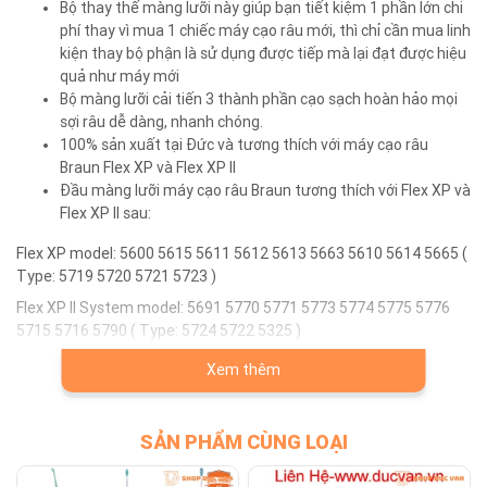
Bộ thay thế màng lưỡi này giúp bạn tiết kiệm 1 phần lớn chi
phí thay vì mua 1 chiếc máy cạo râu mới, thì chỉ cần mua linh
kiện thay bộ phận là sử dụng được tiếp mà lại đạt được hiệu
quả như máy mới
Bộ màng lưỡi cải tiến 3 thành phần cạo sạch hoàn hảo mọi
sợi râu dễ dàng, nhanh chóng.
100% sản xuất tại Đức và tương thích với máy cạo râu
Braun Flex XP và Flex XP II
Đầu màng lưỡi máy cạo râu Braun tương thích với Flex XP và
Flex XP II sau:
Flex XP model: 5600 5615 5611 5612 5613 5663 5610 5614 5665 (
Type: 5719 5720 5721 5723 )
Flex XP II System model: 5691 5770 5771 5773 5774 5775 5776
5715 5716 5790 ( Type: 5724 5722 5325 )
Dễ dàng tháo lắp, thay mới
Xem thêm
Đây là sự lựa chọn tốt giải quyết vấn đề linh kiện bị hư hỏng.
Lưu ý sử dụng: Để có kết quả cạo râu hoàn hảo, hãng Braun
SẢN PHẨM CÙNG LOẠI
khuyến nghị thay đầu màng lưỡi cạo râu mỗi 18 tháng / lần.