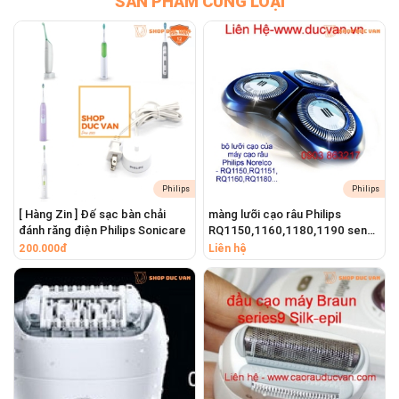
SẢN PHẨM CÙNG LOẠI
Philips
Philips
[ Hàng Zin ] Đế sạc bàn chải
màng lưỡi cạo râu Philips
đánh răng điện Philips Sonicare
RQ1150,1160,1180,1190 senso
Touch 2D
200.000đ
Liên hệ