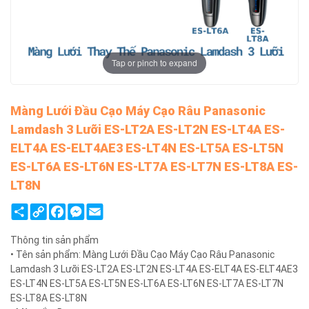
Tap or pinch to expand
Màng Lưới Đầu Cạo Máy Cạo Râu Panasonic
Lamdash 3 Lưỡi ES-LT2A ES-LT2N ES-LT4A ES-
ELT4A ES-ELT4AE3 ES-LT4N ES-LT5A ES-LT5N
ES-LT6A ES-LT6N ES-LT7A ES-LT7N ES-LT8A ES-
LT8N
Share
Copy
Facebook
Messenger
Email
Link
Thông tin sản phẩm
• Tên sản phẩm: Màng Lưới Đầu Cạo Máy Cạo Râu Panasonic
Lamdash 3 Lưỡi ES-LT2A ES-LT2N ES-LT4A ES-ELT4A ES-ELT4AE3
ES-LT4N ES-LT5A ES-LT5N ES-LT6A ES-LT6N ES-LT7A ES-LT7N
ES-LT8A ES-LT8N