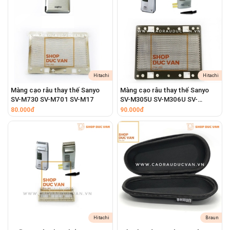
Hitachi
Hitachi
Màng cạo râu thay thế Sanyo
Màng cạo râu thay thế Sanyo
SV-M730 SV-M701 SV-M17
SV-M305U SV-M306U SV-
M308U
80.000đ
90.000đ
Hitachi
Braun