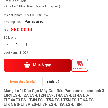
• Màu sắc: Đen
• Xuất xứ: Nhật Bản ( Made In Japan )
Mã sản phẩm:
PN-FOIL-ESLT2A
Panasonic
Thương hiệu:
850.000đ
Giá:
Số lượng:
-
+
Lượt xem:
11009
Mua Ngay
Thêm Vào Giỏ
Thông tin sản phẩm
Bình luận
Màng Lưới Đầu Cạo Máy Cạo Râu Panasonic Lamdash 3
Lưỡi ES-LT2A ES-LT2N ES-LT4A ES-ELT4A ES-
ELT4AE3 ES-LT4N ES-LT5A ES-LT5N ES-LT6A ES-
LT6N ES-LT7A ES-LT7N ES-LT8A ES-LT8N