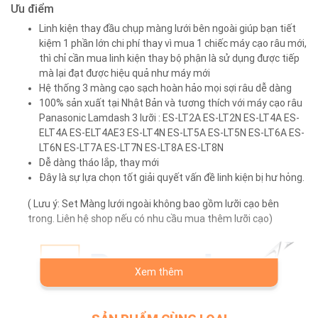
Ưu điểm
Linh kiện thay đầu chụp màng lưới bên ngoài giúp bạn tiết
kiệm 1 phần lớn chi phí thay vì mua 1 chiếc máy cạo râu mới,
thì chỉ cần mua linh kiện thay bộ phận là sử dụng được tiếp
mà lại đạt được hiệu quả như máy mới
Hệ thống 3 màng cạo sạch hoàn hảo mọi sợi râu dễ dàng
100% sản xuất tại Nhật Bản và tương thích với máy cạo râu
Panasonic Lamdash 3 lưỡi : ES-LT2A ES-LT2N ES-LT4A ES-
ELT4A ES-ELT4AE3 ES-LT4N ES-LT5A ES-LT5N ES-LT6A ES-
LT6N ES-LT7A ES-LT7N ES-LT8A ES-LT8N
Dễ dàng tháo lắp, thay mới
Đây là sự lựa chọn tốt giải quyết vấn đề linh kiện bị hư hỏng.
( Lưu ý: Set Màng lưới ngoài không bao gồm lưỡi cạo bên
trong. Liên hệ shop nếu có nhu cầu mua thêm lưỡi cạo)
Xem thêm