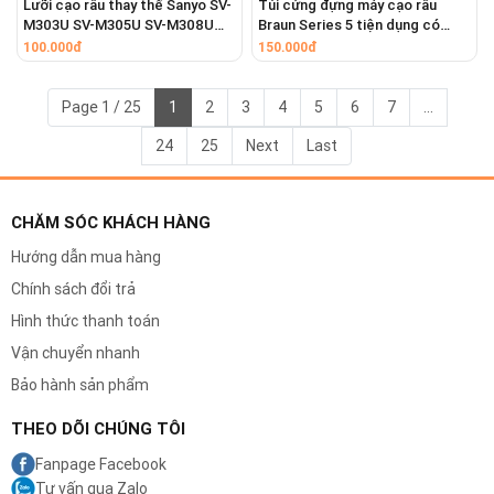
Lưỡi cạo râu thay thế Sanyo SV-
Túi cứng đựng máy cạo râu
M303U SV-M305U SV-M308U
Braun Series 5 tiện dụng có
SV-M730 SV-M701
khóa kéo mang theo du lịch
100.000đ
150.000đ
Page 1 / 25
1
2
3
4
5
6
7
...
24
25
Next
Last
CHĂM SÓC KHÁCH HÀNG
⚠️ CAM KẾT CHẤT LƯỢNG SẢN PHẨM ĐÚNG NHƯ MÔ TẢ
Hướng dẫn mua hàng
⚠️ ĐỔI TRẢ MIỄN PHÍ NẾU DO LỖI CỦA SHOP
Chính sách đổi trả
Hình thức thanh toán
Dịch vụ khác
Vận chuyển nhanh
Bán linh kiện, phụ kiện thay của hãng Braun, Panasonic,
Bảo hành sản phẩm
Philips: màng lưỡi cạo râu, dây sạc điện, đế sạc cho máy cạo
râu, máy tỉa râu, máy cạo lông toàn thân, máy tông đơ cắt
THEO DÕI CHÚNG TÔI
tóc
Fanpage Facebook
Nhận thay pin, sửa chữa máy cạo râu, máy tỉa râu, máy cạo
Tư vấn qua Zalo
lông – nhổ lông toàn thân, máy tông đơ cắt tóc cho các