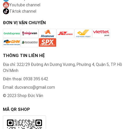
Youtube channel
hãng Braun, Pansonic, Philips, Xiaomi
Nhận thay pin, sửa chữa máy tăm nước Waterpik, máy tăm
Tiktok channel
nước Oral-B, máy tăm nước Philips, máy tăm nước
ĐƠN VỊ VẬN CHUYỂN
Panasonic
Nhận sửa chữa máy rửa mặt Foreo Luna, máy rửa mặt
Foreo Luna Mini, máy đắp mặt na Foreo UFO, bàn chải đánh
răng Foreo Issa, máy nâng cơ mặt Foreo Bear, máy
massage mắt Foreo Iris, máy rửa mặt Clarisonic Mia
Nhận thay pin, sửa chữa máy xông hơi mặt cầm tay mini
THÔNG TIN LIÊN HỆ
Địa chỉ: 322/29 Đường An Dương Vương, Phường 4, Quận 5, TP. Hồ
Chí Minh
#shopducvan #shopđứcvân
Điện thoại: 0938 395 642
#mangluoithaythemaycaoraupanasonic
#mangcaothaythemaycaoraupanasonic
Email: ducvanco@gmail.com
#dauthaymangluoimaycaoraupanasonic
© 2023 Shop Đức Vân
#mangluoidaomaycaoraupanasonic
#maycaoraupanasoniclamdash3 #maycaoraupanasonicarc3
MÃ QR SHOP
#maycaoraupanasoniclamdash3luoi
#maycaoraupanasoniceslt2a #maycaoraupanasoniceslt2n
#maycaoraupanasoniceslt4a #maycaoraupanasoniceselt4a