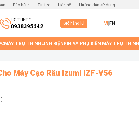
oán
Bảo hành
Tin tức
Liên hệ
Hướng dẫn sử dụng
HOTLINE 2
VI
EN
Giỏ hàng [
0
]
0938395642
ỚC
MÁY TRỢ THÍNH
LINH KIỆN
PIN VÀ PHỤ KIỆN MÁY TRỢ THÍN
Cho Máy Cạo Râu Izumi IZF-V56
 )