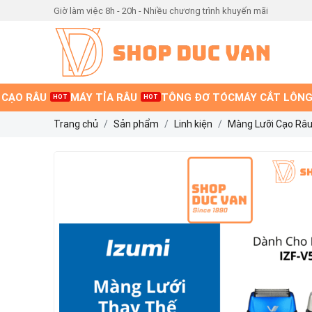
Giờ làm việc 8h - 20h - Nhiều chương trình khuyến mãi
 CẠO RÂU
MÁY TỈA RÂU
TÔNG ĐƠ TÓC
MÁY CẮT LÔNG
HOT
HOT
Trang chủ
Sản phẩm
Linh kiện
Màng Lưỡi Cạo Râu