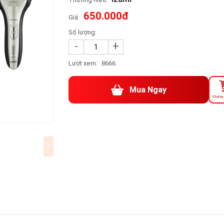
650.000đ
Giá:
Số lượng:
-
+
Lượt xem:
8666
Mua Ngay
Thêm 