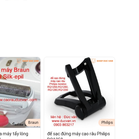
Braun
Philips
a máy tẩy lông
đế sạc đứng máy cạo râu Philips
ài của máy cạo râu Izumi IZF-V56 là vô