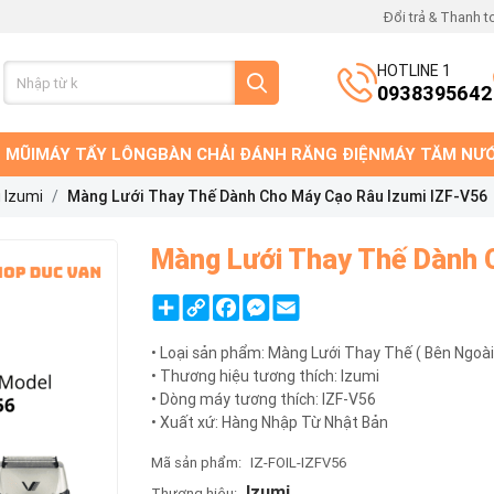
Đổi trả & Thanh t
HOTLINE 1
0938395642
 MŨI
MÁY TẨY LÔNG
BÀN CHẢI ĐÁNH RĂNG ĐIỆN
MÁY TĂM NƯ
 Izumi
Màng Lưới Thay Thế Dành Cho Máy Cạo Râu Izumi IZF-V56
Màng Lưới Thay Thế Dành 
Share
Copy
Facebook
Messenger
Email
Link
• Loại sản phẩm: Màng Lưới Thay Thế ( Bên Ngoài
• Thương hiệu tương thích: Izumi
• Dòng máy tương thích: IZF-V56
• Xuất xứ: Hàng Nhập Từ Nhật Bản
Mã sản phẩm:
IZ-FOIL-IZFV56
Izumi
Thương hiệu: