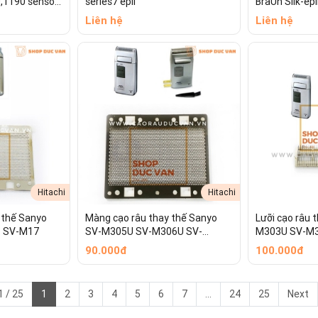
,1190 senso
series7 epil
BraUn Silk-epi
ược thiết kế chuyên biệt để mang lại trải nghiệm c
Liên hệ
Liên hệ
i, màng lưới ngoài (lưỡi cạo ngoài) là bộ phận tiếp 
Sau một thời gian sử dụng, bộ phận này sẽ bị mài m
h thức, đảm bảo tương thích hoàn hảo với máy cạo r
úp khôi phục 100% hiệu suất của máy mà còn kéo dài
Hitachi
Hitachi
 thế Sanyo
Màng cạo râu thay thế Sanyo
Lưỡi cạo râu 
 SV-M17
SV-M305U SV-M306U SV-
M303U SV-M
M308U
SV-M730 SV
90.000đ
100.000đ
 / 25
1
2
3
4
5
6
7
...
24
25
Next