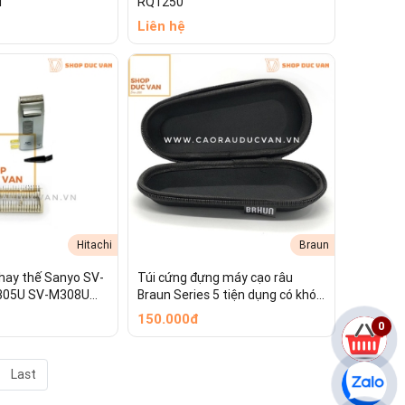
l
RQ1250
ạo râu mượt mà, sạch sẽ như khi mới mua.
Liên hệ
xúc trực tiếp với da, có vai trò nâng và
òn, dẫn đến giảm hiệu quả cạo, gây giật râu
âu model Izumi IZF-V56. Việc sử dụng đúng
 tuổi thọ cho cả lưỡi cắt bên trong và
Hitachi
Braun
thay thế Sanyo SV-
Túi cứng đựng máy cạo râu
305U SV-M308U
Braun Series 5 tiện dụng có khóa
-M701
kéo mang theo du lịch
150.000đ
0
Last