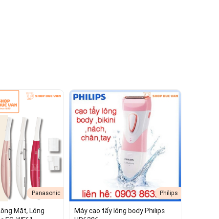
 Cạo Khô và Ướt
Panasonic
Philips
Lông Mặt, Lông
Máy cạo tẩy lông body Philips
iệm an toàn, dịu nhẹ và hiệu quả cho vùng