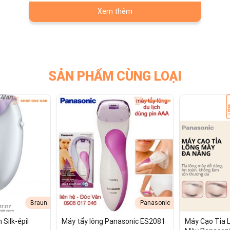
Xem thêm
SẢN PHẨM CÙNG LOẠI
 Panasonic ES-WV63 Chống Nước IPX7,
Braun
Panasonic
Silk-épil
Máy tẩy lông Panasonic ES2081
Máy Cạo Tỉa 
diện, được thiết kế chuyên biệt để mang lại trải ngh