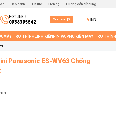
oán
Bảo hành
Tin tức
Liên hệ
Hướng dẫn sử dụng
HOTLINE 2
VI
EN
Giỏ hàng [
0
]
0938395642
ỚC
MÁY TRỢ THÍNH
LINH KIỆN
PIN VÀ PHỤ KIỆN MÁY TRỢ THÍN
ớt
kini Panasonic ES-WV63 Chống
t
Ferie