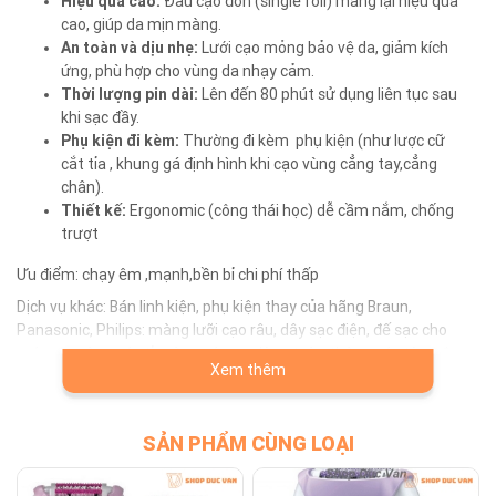
Hiệu quả cao:
Đầu cạo đơn (single foil) mang lại hiệu quả
cao, giúp da mịn màng.
An toàn và dịu nhẹ:
Lưới cạo mỏng bảo vệ da, giảm kích
ứng, phù hợp cho vùng da nhạy cảm.
Thời lượng pin dài:
Lên đến 80 phút sử dụng liên tục sau
khi sạc đầy.
Phụ kiện đi kèm:
Thường đi kèm phụ kiện (như lược cữ
cắt tỉa , khung gá định hình khi cạo vùng cẳng tay,cẳng
chân).
Thiết kế:
Ergonomic (công thái học) dễ cầm nắm, chống
trượt
Ưu điểm: chạy êm ,mạnh,bền bỉ chi phí thấp
Dịch vụ khác: Bán linh kiện, phụ kiện thay của hãng Braun,
Panasonic, Philips: màng lưỡi cạo râu, dây sạc điện, đế sạc cho
máy cạo râu, máy tỉa râu, máy cạo lông toàn thân, máy tông đơ
Xem thêm
cắt tóc Nhận thay pin, sửa chữa máy cạo râu, máy tỉa râu, máy
cạo lông – nhổ lông toàn thân, máy tông đơ cắt tóc cho các hãng
Braun, Pansonic, Philips, Xiaomi Nhận thay pin, sửa chữa máy tăm
SẢN PHẨM CÙNG LOẠI
nước Waterpik, máy tăm nước Oral-B, máy tăm nước Philips, máy
tăm nước Panasonic Nhận sửa chữa máy rửa mặt Foreo Luna,
máy rửa mặt Foreo Luna Mini, máy đắp mặt na Foreo UFO, bàn