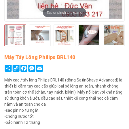
Tap or pinch to expand
Máy Tẩy Lông Philips BRL140
Share
Copy
Facebook
Messenger
Email
Link
Máy cạo /tẩy lông Philips BRL140 (dòng SatinShave Advanced) là
thiết bị cầm tay cao cấp giúp loại bỏ lông an toàn, nhanh chóng
trên toàn cơ thể (chân, tay, nách, bikini). Máy nổi bật với khả năng
sử dụng khô và ướt, đầu cạo sát, thiết kế công thái học dễ cầm
nắm và an toàn cho da.
-sạc pin no tự ngắt
-chống nước tốt
-bảo hành 12 tháng