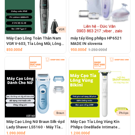
VGR
Máy Cạo Lông Toàn Thân Nam
máy tẩy lông philips HP6521
VGR V-603, Tỉa Lông Mũi, Lông
MADE IN slovenia
Vùng Kín Chuyên Dụng, Chống
850.000đ
950.000đ
1.250.000đ
Nước IPX5, Pin Trâu 180 Phút
Braun
Philips
Máy Cạo Lông Nữ Braun Silk-épil
Máy Cạo Tỉa Lông Vùng Kín
Lady Shaver LS5160 - Máy Tỉa
Philips OneBlade Intimate
Lông Bikini Và Tẩy Tế Bào Chết
QP1924/70 An Toàn Cho Da
1.090.000đ
1.200.000đ