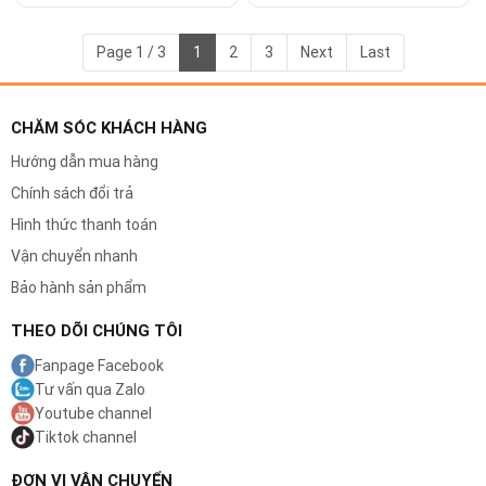
3 Trong 1 Khô & Ướt Dùng Pin
Nhạy Cảm, Chống Nước, Chống
Trầy Xước, Chống Kích Ứng
Dành Cho Nam Và Nữ
Page 1 / 3
1
2
3
Next
Last
CHĂM SÓC KHÁCH HÀNG
Hướng dẫn mua hàng
Chính sách đổi trả
Hình thức thanh toán
Vận chuyển nhanh
Bảo hành sản phẩm
THEO DÕI CHÚNG TÔI
Fanpage Facebook
Tư vấn qua Zalo
Youtube channel
Tiktok channel
ĐƠN VỊ VẬN CHUYỂN