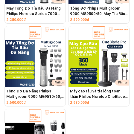
Máy Tông Đơ Tỉa Râu Đa Năng
Tông Đơ Philips Multigroom
Philips Norelco Series 7000
9000 MG9500/50, Máy Tỉa Râu,
MG7975/49 22 Món, Pin 5H,
Cắt Tóc, Tỉa Lông Toàn Thân 20
2.250.000đ
2.490.000đ
Chống Nước, Cảm Biến
Phụ Kiện, Chống Nước
BeardSense
Philips
Philips
Tông Đơ Đa Năng Philips
Máy cạo râu và tỉa lông toàn
Multigroom 9000 MG9510/60,
thân Philips Norelco OneBlade
2. Độ Chính Xác Tuyệt Đối Với 40 Cài Đặt Độ Dài
Cạo Râu, Tỉa Lông Toàn Thân,
Pro 360 QP6552/70 - Pin Li-ion
2.600.000đ
2.980.000đ
Vòng xoay Precision Dial:
Thay vì phải thay quá nhiều
21 Phụ Kiện, Chống Nước
120 phút, cữ 20 mức, chống
lược rời, bạn chỉ cần xoay nhẹ vòng điều chỉnh trên thân
nước IPX7
máy để chọn độ dài mong muốn.
Bước nhảy 0.5mm:
Với khả năng tùy chỉnh từ
0.5mm đến
20mm
, mỗi bước nhảy chỉ 0.5mm cho phép bạn tạo kiểu