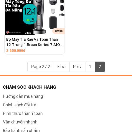
cực kỳ chi tiết, từ hiệu ứng râu lởm chởm (stubble) cho đến
những bộ râu dài được tỉa tót gọn gàng.
Braun
Bộ Máy Tỉa Râu Và Toàn Thân
12 Trong 1 Braun Series 7 AIO
7440 All-In-One Chống Nước
2.650.000đ
100%, Pin 100 Phút
Page 2 / 2
First
Prev
1
2
CHĂM SÓC KHÁCH HÀNG
Hướng dẫn mua hàng
Chính sách đổi trả
Hình thức thanh toán
Vận chuyển nhanh
Bảo hành sản phẩm