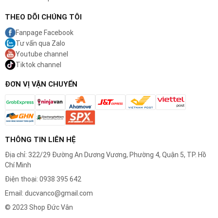
THEO DÕI CHÚNG TÔI
3. Hệ Thống Lift & Trim – Cắt Tỉa Đều Tắp
Fanpage Facebook
Nâng và cắt:
Công nghệ
Lift & Trim
độc quyền giúp nâng
Tư vấn qua Zalo
các sợi râu nằm sát da lên và hướng chúng vào lưỡi cắt.
Youtube channel
Điều này giúp bạn cắt tỉa đều hơn, giảm thiểu số lần phải di
Tiktok channel
chuyển máy qua lại trên cùng một vùng da, từ đó tiết kiệm
thời gian đáng kể.
ĐƠN VỊ VẬN CHUYỂN
4. Khả Năng Kháng Nước Toàn Diện
Chống nước 100%:
Bạn có thể thoải mái sử dụng máy để
tỉa khô hoặc tỉa ướt với bọt cạo râu.
Vệ sinh cực nhanh:
Sau khi dùng xong, chỉ cần đưa đầu
THÔNG TIN LIÊN HỆ
máy dưới vòi nước để rửa trôi vụn râu. Sự tiện lợi này giúp
máy luôn sạch sẽ và sẵn sàng cho lần sử dụng tiếp theo.
Địa chỉ: 322/29 Đường An Dương Vương, Phường 4, Quận 5, TP. Hồ
Chí Minh
Điện thoại: 0938 395 642
Email: ducvanco@gmail.com
© 2023 Shop Đức Vân