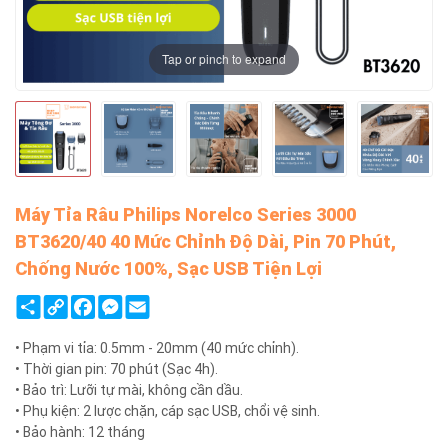
Tap or pinch to expand
Máy Tỉa Râu Philips Norelco Series 3000
BT3620/40 40 Mức Chỉnh Độ Dài, Pin 70 Phút,
Chống Nước 100%, Sạc USB Tiện Lợi
Share
Copy
Facebook
Messenger
Email
Link
• Phạm vi tỉa: 0.5mm - 20mm (40 mức chỉnh).
• Thời gian pin: 70 phút (Sạc 4h).
• Bảo trì: Lưỡi tự mài, không cần dầu.
• Phụ kiện: 2 lược chặn, cáp sạc USB, chổi vệ sinh.
• Bảo hành: 12 tháng